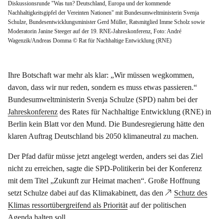
Diskussionsrunde "Was tun? Deutschland, Europa und der kommende
Nachhaltigkeitsgipfel der Vereinten Nationen" mit Bundesumweltministerin Svenja
Schulze, Bundesentwicklungsminister Gerd Müller, Ratsmitglied Imme Scholz sowie
Moderatorin Janine Steeger auf der 19. RNE-Jahreskonferenz, Foto: André
Wagenzik/Andreas Domma © Rat für Nachhaltige Entwicklung (RNE)
Ihre Botschaft war mehr als klar: „Wir müssen wegkommen,
davon, dass wir nur reden, sondern es muss etwas passieren.“
Bundesumweltministerin Svenja Schulze (SPD) nahm bei der
Jahreskonferenz
des Rates für Nachhaltige Entwicklung (RNE) in
Berlin kein Blatt vor den Mund. Die Bundesregierung hätte den
klaren Auftrag Deutschland bis 2050 klimaneutral zu machen.
Der Pfad dafür müsse jetzt angelegt werden, anders sei das Ziel
nicht zu erreichen, sagte die SPD-Politikerin bei der Konferenz
mit dem Titel „Zukunft zur Heimat machen“. Große Hoffnung
setzt Schulze dabei auf das Klimakabinett, das den
Schutz des
Klimas ressortübergreifend als Priorität
auf der politischen
Agenda halten soll.