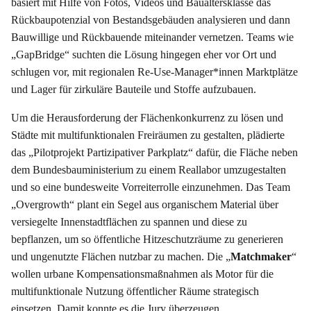
basiert mit Hilfe von Fotos, Videos und Baualtersklasse das
Rückbaupotenzial von Bestandsgebäuden analysieren und dann
Bauwillige und Rückbauende miteinander vernetzen. Teams wie
„GapBridge“ suchten die Lösung hingegen eher vor Ort und
schlugen vor, mit regionalen Re-Use-Manager*innen Marktplätze
und Lager für zirkuläre Bauteile und Stoffe aufzubauen.
Um die Herausforderung der Flächenkonkurrenz zu lösen und
Städte mit multifunktionalen Freiräumen zu gestalten, plädierte
das „Pilotprojekt Partizipativer Parkplatz“ dafür, die Fläche neben
dem Bundesbauministerium zu einem Reallabor umzugestalten
und so eine bundesweite Vorreiterrolle einzunehmen. Das Team
„Overgrowth“ plant ein Segel aus organischem Material über
versiegelte Innenstadtflächen zu spannen und diese zu
bepflanzen, um so öffentliche Hitzeschutzräume zu generieren
und ungenutzte Flächen nutzbar zu machen. Die „
Matchmaker
“
wollen urbane Kompensationsmaßnahmen als Motor für die
multifunktionale Nutzung öffentlicher Räume strategisch
einsetzen. Damit konnte es die Jury überzeugen.