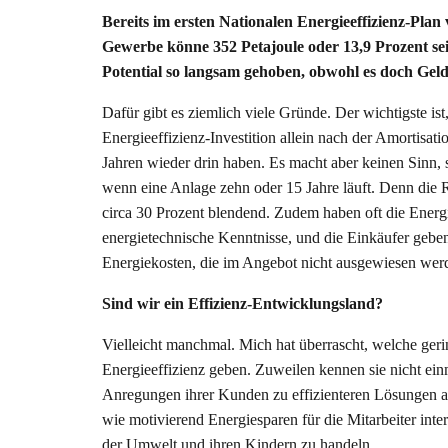
Bereits im ersten Nationalen Energieeffizienz-Pla
Gewerbe könne 352 Petajoule oder 13,9 Prozent se
Potential so langsam gehoben, obwohl es doch Geld
Dafür gibt es ziemlich viele Gründe. Der wichtigste i
Energieeffizienz-Investition allein nach der Amortisat
Jahren wieder drin haben. Es macht aber keinen Sinn, s
wenn eine Anlage zehn oder 15 Jahre läuft. Denn die Re
circa 30 Prozent blendend. Zudem haben oft die Energ
energietechnische Kenntnisse, und die Einkäufer geben
Energiekosten, die im Angebot nicht ausgewiesen wer
Sind wir ein Effizienz-Entwicklungsland?
Vielleicht manchmal. Mich hat überrascht, welche ge
Energieeffizienz geben. Zuweilen kennen sie nicht ei
Anregungen ihrer Kunden zu effizienteren Lösungen a
wie motivierend Energiesparen für die Mitarbeiter in
der Umwelt und ihren Kindern zu handeln.