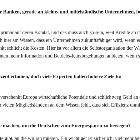
er Banken, gerade an kleine- und mittelständische Unternehmen, b
rimär auf deren Bonität, und das muss auch so sein, weil Kredite an 
ch hier am Wissen, dass ein Unternehmen zukunftsfähiger wird, wenn es
nkt schlicht die Kosten. Hier ist vor allem die Selbstorganisation der Wi
en mehr Information und Betriebs-Kurzbegehungen anbieten, wenn si
ozent erhöhen, doch viele Experten halten höhere Ziele für
 verschenkt Europa wirtschaftliche Potentiale und schlichtweg Geld an 
 vielen Mitgliedsländern an dem Wissen fehlt, dass sich Effizienz unmi
ie machen, um die Deutschen zum Energiesparen zu bewegen?
 gibt, an die wir ran müssen. Ein wichtiger ist sicherlich: viel mehr be