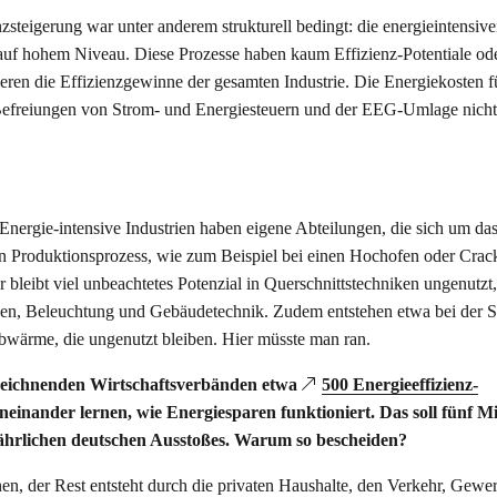
zsteigerung war unter anderem strukturell bedingt: die energieintensiv
 auf hohem Niveau. Diese Prozesse haben kaum Effizienz-Potentiale od
ieren die Effizienzgewinne der gesamten Industrie. Die Energiekosten f
r Befreiungen von Strom- und Energiesteuern und der EEG-Umlage nicht
 Energie-intensive Industrien haben eigene Abteilungen, die sich um d
en Produktionsprozess, wie zum Beispiel bei einen Hochofen oder Crack
r bleibt viel unbeachtetes Potenzial in Querschnittstechniken ungenutzt
agen, Beleuchtung und Gebäudetechnik. Zudem entstehen etwa bei der S
wärme, die ungenutzt bleiben. Hier müsste man ran.
zeichnenden Wirtschaftsverbänden etwa
500 Energieeffizienz-
neinander lernen, wie Energiesparen funktioniert. Das soll fünf Mi
 jährlichen deutschen Ausstoßes. Warum so bescheiden?
en, der Rest entsteht durch die privaten Haushalte, den Verkehr, Gewe