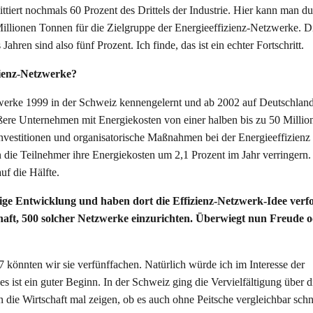
ttiert nochmals 60 Prozent des Drittels der Industrie. Hier kann man d
Millionen Tonnen für die Zielgruppe der Energieeffizienz-Netzwerke. D
Jahren sind also fünf Prozent. Ich finde, das ist ein echter Fortschritt.
izienz-Netzwerke?
zwerke 1999 in der Schweiz kennengelernt und ab 2002 auf Deutschlan
ößere Unternehmen mit Energiekosten von einer halben bis zu 50 Milli
Investitionen und organisatorische Maßnahmen bei der Energieeffizienz
die Teilnehmer ihre Energiekosten um 2,1 Prozent im Jahr verringern.
uf die Hälfte.
ige Entwicklung und haben dort die Effizienz-Netzwerk-Idee verf
aft, 500 solcher Netzwerke einzurichten. Überwiegt nun Freude 
7 könnten wir sie verfünffachen. Natürlich würde ich im Interesse der
es ist ein guter Beginn. In der Schweiz ging die Vervielfältigung über d
n die Wirtschaft mal zeigen, ob es auch ohne Peitsche vergleichbar schn