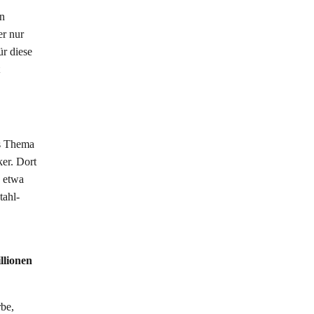
en
er nur
ür diese
as Thema
er. Dort
, etwa
tahl-
llionen
rbe,