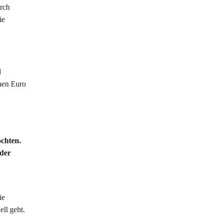
urch
ie
d
onen Euro
ochten.
oder
ie
ell geht.