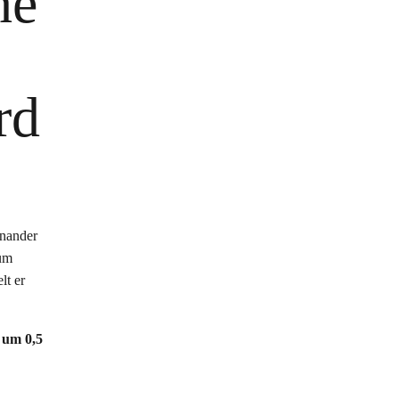
he
rd
inander
rum
lt er
 um 0,5