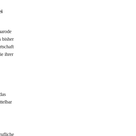
ei
marode
 bisher
rtschaft
e ihrer
das
ttelbar
rufliche