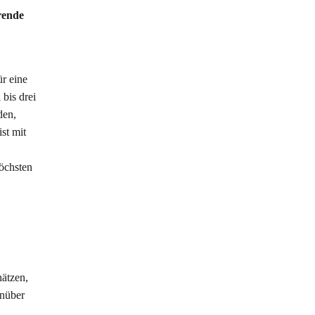
rende
ür eine
 bis drei
den,
st mit
höchsten
ätzen,
enüber