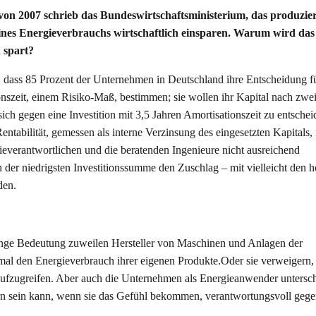
n von 2007 schrieb das Bundeswirtschaftsministerium, das produzie
ines Energieverbrauchs wirtschaftlich einsparen. Warum wird das
 spart?
st, dass 85 Prozent der Unternehmen in Deutschland ihre Entscheidung f
ionszeit, einem Risiko-Maß, bestimmen; sie wollen ihr Kapital nach zwei
ich gegen eine Investition mit 3,5 Jahren Amortisationszeit zu entschei
ntabilität, gemessen als interne Verzinsung des eingesetzten Kapitals, i
ieverantwortlichen und die beratenden Ingenieure nicht ausreichend
 der niedrigsten Investitionssumme den Zuschlag – mit vielleicht den 
den.
ringe Bedeutung zuweilen Hersteller von Maschinen und Anlagen der
nmal den Energieverbrauch ihrer eigenen Produkte.Oder sie verweigern,
ufzugreifen. Aber auch die Unternehmen als Energieanwender untersch
tern sein kann, wenn sie das Gefühl bekommen, verantwortungsvoll geg