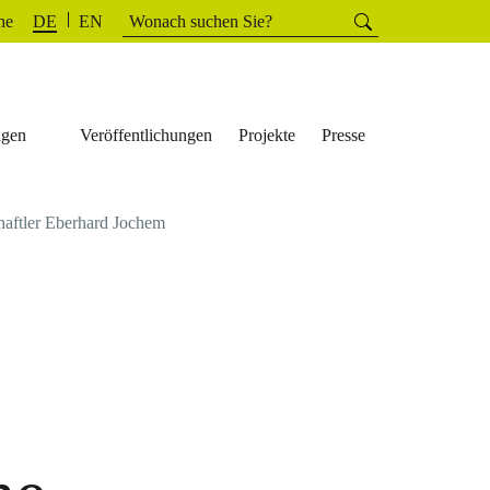
Suchen
he
Suchen
DE
EN
nach:
ngen
Veröffentlichungen
Projekte
Presse
chaftler Eberhard Jochem