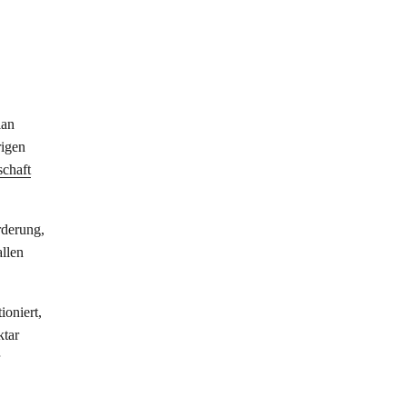
ian
rigen
chaft
rderung,
allen
ioniert,
ktar