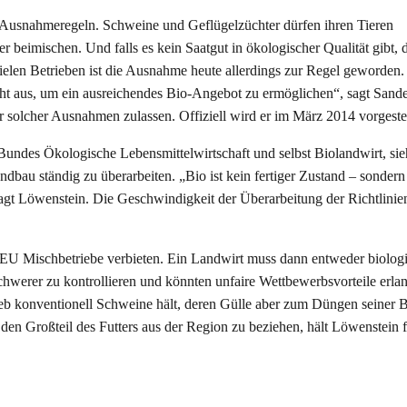
 Ausnahmeregeln. Schweine und Geflügelzüchter dürfen ihren Tieren
er beimischen. Und falls es kein Saatgut in ökologischer Qualität gibt, 
elen Betrieben ist die Ausnahme heute allerdings zur Regel geworden.
cht aus, um ein ausreichendes Bio-Angebot zu ermöglichen“, sagt Sande
r solcher Ausnahmen zulassen. Offiziell wird er im März 2014 vorgestel
Bundes Ökologische Lebensmittelwirtschaft und selbst Biolandwirt, sie
dbau ständig zu überarbeiten. „Bio ist kein fertiger Zustand – sondern
sagt Löwenstein. Die Geschwindigkeit der Überarbeitung der Richtlini
e EU Mischbetriebe verbieten. Ein Landwirt muss dann entweder biolog
schwerer zu kontrollieren und könnten unfaire Wettbewerbsvorteile erla
eb konventionell Schweine hält, deren Gülle aber zum Düngen seiner B
den Großteil des Futters aus der Region zu beziehen, hält Löwenstein 