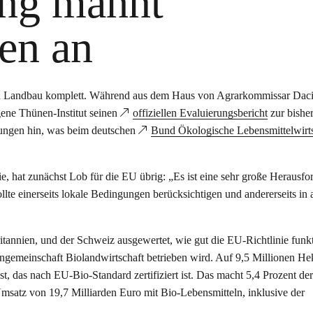
ng mahnt
en an
hen Landbau komplett. Während aus dem Haus von Agrarkommissar Dac
gene Thünen-Institut seinen
offiziellen Evaluierungsbericht
zur bishe
erungen hin, was beim deutschen
Bund Ökologische Lebensmittelwirts
e, hat zunächst Lob für die EU übrig: „Es ist eine sehr große Herausfo
te einerseits lokale Bedingungen berücksichtigen und andererseits in 
annien, und der Schweiz ausgewertet, wie gut die EU-Richtlinie funkt
ngemeinschaft Biolandwirtschaft betrieben wird. Auf 9,5 Millionen He
, das nach EU-Bio-Standard zertifiziert ist. Das macht 5,4 Prozent der
Umsatz von 19,7 Milliarden Euro mit Bio-Lebensmitteln, inklusive der