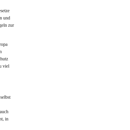
esetze
en und
geln zur
ropa
n
chutz
 viel
selbst
 auch
t, in