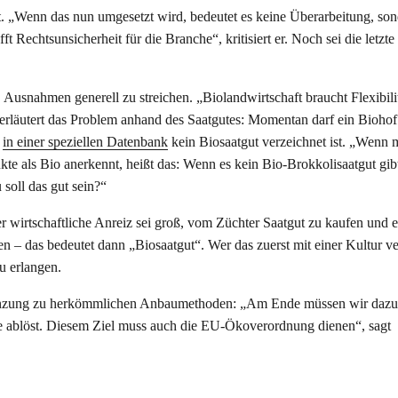
t. „Wenn das nun umgesetzt wird, bedeutet es keine Überarbeitung, so
Rechtsunsicherheit für die Branche“, kritisiert er. Noch sei die letzte
 Ausnahmen generell zu streichen. „Biolandwirtschaft braucht Flexibili
 erläutert das Problem anhand des Saatgutes: Momentan darf ein Biohof
in einer speziellen Datenbank
kein Biosaatgut verzeichnet ist. „Wenn 
te als Bio anerkennt, heißt das: Wenn es kein Bio-Brokkolisaatgut gibt
soll das gut sein?“
r wirtschaftliche Anreiz sei groß, vom Züchter Saatgut zu kaufen und 
n – das bedeutet dann „Biosaatgut“. Wer das zuerst mit einer Kultur v
u erlangen.
Ergänzung zu herkömmlichen Anbaumethoden: „Am Ende müssen wir dazu
le ablöst. Diesem Ziel muss auch die EU-Ökoverordnung dienen“, sagt