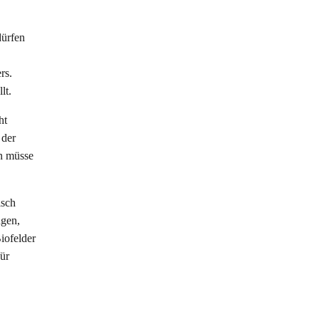
dürfen
rs.
lt.
ht
 der
en müsse
isch
ngen,
iofelder
für