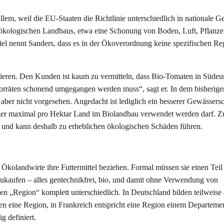
llem, weil die EU-Staaten die Richtlinie unterschiedlich in nationale G
s ökologischen Landbaus, etwa eine Schonung von Boden, Luft, Pflanz
piel nennt Sanders, dass es in der Ökoverordnung keine spezifischen Re
nieren. Den Kunden ist kaum zu vermitteln, dass Bio-Tomaten in Südeu
rräten schonend umgegangen werden muss“, sagt er. In dem bisherige
ber nicht vorgesehen. Angedacht ist lediglich ein besserer Gewässers
ünger maximal pro Hektar Land im Biolandbau verwendet werden darf. Zu
g und kann deshalb zu erheblichen ökologischen Schäden führen.
Ökolandwirte ihre Futtermittel beziehen. Formal müssen sie einen Teil 
zukaufen – alles gentechnikfrei, bio, und damit ohne Verwendung von
ten „Region“ komplett unterschiedlich. In Deutschland bilden teilweise
n eine Region, in Frankreich entspricht eine Region einem Departemen
g definiert.