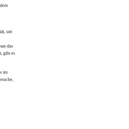
ndern
tät, um
man das
, gibt es
es im
ersuche,