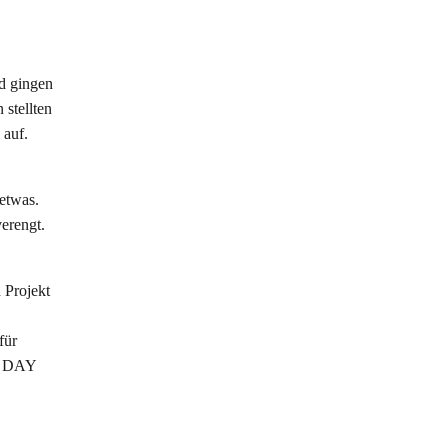
d gingen
 stellten
 auf.
etwas.
erengt.
 Projekt
für
I DAY