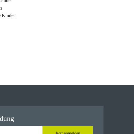
ebäude
m
e Kinder
ldung
Jetzt anmelden