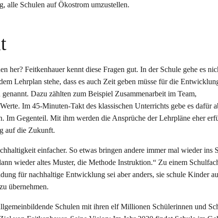
, alle Schulen auf Ökostrom umzustellen.
t
n her? Feitkenhauer kennt diese Fragen gut. In der Schule gehe es nic
jedem Lehrplan stehe, dass es auch Zeit geben müsse für die Entwicklun
 genannt. Dazu zählten zum Beispiel Zusammenarbeit im Team,
 Werte. Im 45-Minuten-Takt des klassischen Unterrichts gebe es dafür a
 Im Gegenteil. Mit ihm werden die Ansprüche der Lehrpläne eher erfül
g auf die Zukunft.
altigkeit einfacher. So etwas bringen andere immer mal wieder ins Sp
dann wieder altes Muster, die Methode Instruktion.“ Zu einem Schulfac
ldung für nachhaltige Entwicklung sei aber anders, sie schule Kinder a
t zu übernehmen.
 allgemeinbildende Schulen mit ihren elf Millionen Schülerinnen und Sc