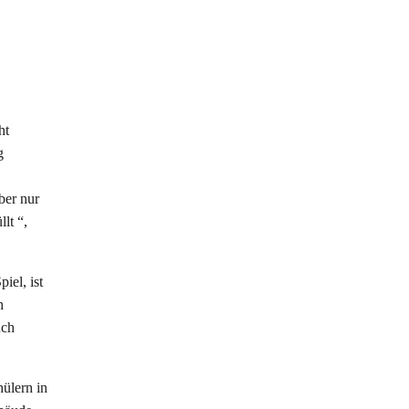
ht
g
ber nur
lt “,
iel, ist
h
uch
hülern in