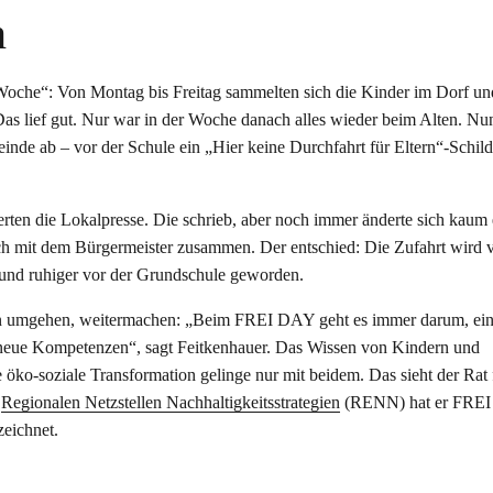
n
che“: Von Montag bis Freitag sammelten sich die Kinder im Dorf un
as lief gut. Nur war in der Woche danach alles wieder beim Alten. Nun
einde ab – vor der Schule ein „Hier keine Durchfahrt für Eltern“-Schild
rten die Lokalpresse. Die schrieb, aber noch immer änderte sich kaum 
ich mit dem Bürgermeister zusammen. Der entschied: Die Zufahrt wird v
 und ruhiger vor der Grundschule geworden.
ten umgehen, weitermachen: „Beim FREI DAY geht es immer darum, ein
 neue Kompetenzen“, sagt Feitkenhauer. Das Wissen von Kindern und
 öko-soziale Transformation gelinge nur mit beidem. Das sieht der Rat 
r
Regionalen Netzstellen Nachhaltigkeitsstrategien
(RENN) hat er FRE
eichnet.