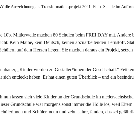
Y die Auszeichnung als Transformationsprojekt 2021. Foto: Schule im Aufbru
 die 10b. Mittlerweile machen 80 Schulen beim FREI DAY mit. Andere b
rricht: Kein Mathe, kein Deutsch, keinen abzuarbeitenden Lernstoff. Sta
chülern auf dem Herzen liegen. Sie machen daraus ein Projekt, setzen 
tkenhauer, „Kinder werden zu Gestalter*innen der Gesellschaft.“ Feitke
r sich entdeckt haben. Er hat einen guten Überblick – und ein beeindr
ch nun lassen sich viele Kinder an der Grundschule im niedersächsisch
ieser Grundschule war morgens sonst immer die Hölle los, weil Eltern 
hülerinnen und Schüler, neun und zehn Jahre, fanden, das sei gefährli