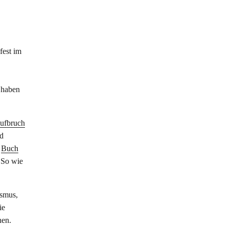
fest im
e haben
ufbruch
nd
Buch
 So wie
ismus,
ie
nen.