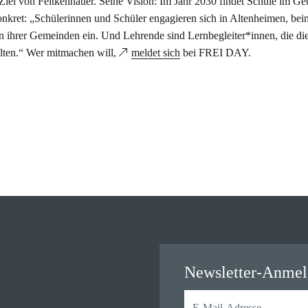
el von Feitkenhauer. Seine Vision: Im Jahr 2030 findet Schule im G
onkret: „Schülerinnen und Schüler engagieren sich in Altenheimen, bei
en ihrer Gemeinden ein. Und Lehrende sind Lernbegleiter*innen, die di
alten.“ Wer mitmachen will,
meldet sich
bei FREI DAY.
Newsletter-Anme