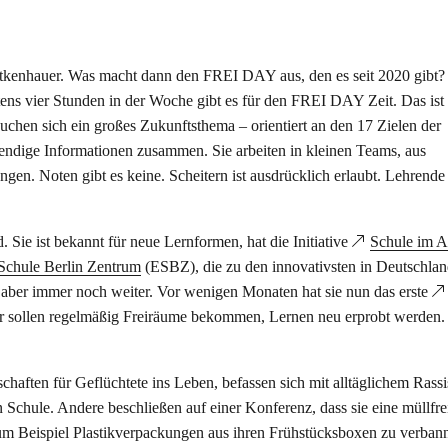
eitkenhauer. Was macht dann den FREI DAY aus, den es seit 2020 gibt?
tens vier Stunden in der Woche gibt es für den FREI DAY Zeit. Das ist 
chen sich ein großes Zukunftsthema – orientiert an den 17 Zielen der
endige Informationen zusammen. Sie arbeiten in kleinen Teams, aus
gen. Noten gibt es keine. Scheitern ist ausdrücklich erlaubt. Lehrend
Sie ist bekannt für neue Lernformen, hat die Initiative
Schule im A
Schule Berlin Zentrum
(ESBZ), die zu den innovativsten in Deutschla
ch aber immer noch weiter. Vor wenigen Monaten hat sie nun das erste
r sollen regelmäßig Freiräume bekommen, Lernen neu erprobt werden.
haften für Geflüchtete ins Leben, befassen sich mit alltäglichem Rass
n Schule. Andere beschließen auf einer Konferenz, dass sie eine müllfre
um Beispiel Plastikverpackungen aus ihren Frühstücksboxen zu verban