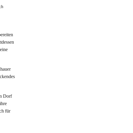
ch
ereiten
ttdessen
eine
nhauer
uckendes
en Dorf
ihre
ch für