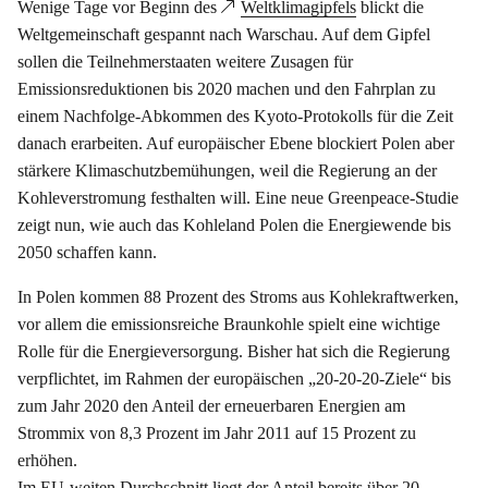
Wenige Tage vor Beginn des
Weltklimagipfels
blickt die
Weltgemeinschaft gespannt nach Warschau. Auf dem Gipfel
sollen die Teilnehmerstaaten weitere Zusagen für
Emissionsreduktionen bis 2020 machen und den Fahrplan zu
einem Nachfolge-Abkommen des Kyoto-Protokolls für die Zeit
danach erarbeiten. Auf europäischer Ebene blockiert Polen aber
stärkere Klimaschutzbemühungen, weil die Regierung an der
Kohleverstromung festhalten will. Eine neue Greenpeace-Studie
zeigt nun, wie auch das Kohleland Polen die Energiewende bis
2050 schaffen kann.
In Polen kommen 88 Prozent des Stroms aus Kohlekraftwerken,
vor allem die emissionsreiche Braunkohle spielt eine wichtige
Rolle für die Energieversorgung. Bisher hat sich die Regierung
verpflichtet, im Rahmen der europäischen „20-20-20-Ziele“ bis
zum Jahr 2020 den Anteil der erneuerbaren Energien am
Strommix von 8,3 Prozent im Jahr 2011 auf 15 Prozent zu
erhöhen.
Im EU-weiten Durchschnitt liegt der Anteil bereits über 20