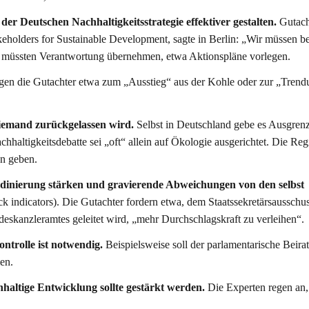
der Deutschen Nachhaltigkeitsstrategie effektiver gestalten.
Gutach
keholders for Sustainable Development, sagte in Berlin: „Wir müssen b
s müssten Verantwortung übernehmen, etwa Aktionspläne vorlegen.
gen die Gutachter etwa zum „Ausstieg“ aus der Kohle oder zur „Tren
iemand zurückgelassen wird.
Selbst in Deutschland gebe es Ausgren
hhaltigkeitsdebatte sei „oft“ allein auf Ökologie ausgerichtet. Die Re
on geben.
ordinierung stärken und gravierende Abweichungen von den selbst
ack indicators). Die Gutachter fordern etwa, dem Staatssekretärsausschus
skanzleramtes geleitet wird, „mehr Durchschlagskraft zu verleihen“.
ntrolle ist notwendig.
Beispielsweise soll der parlamentarische Beirat
en.
haltige Entwicklung sollte gestärkt werden.
Die Experten regen an,