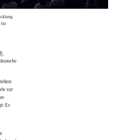
icklung
 für
8.
deutsche
ellen:
ele zur
as
gt: Es
t