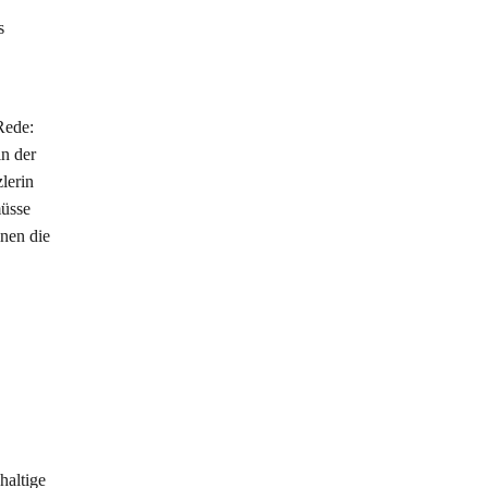
s
Rede:
in der
lerin
müsse
nen die
haltige