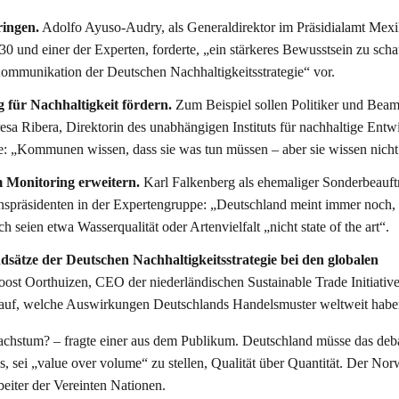
ingen.
Adolfo Ayuso-Audry, als Generaldirektor im Präsidialamt Mex
 und einer der Experten, forderte, „ein stärkeres Bewusstsein zu scha
 Kommunikation der Deutschen Nachhaltigkeitsstrategie“ vor.
für Nachhaltigkeit fördern.
Zum Beispiel sollen Politiker und Beam
resa Ribera, Direktorin des unabhängigen Instituts für nachhaltige Ent
e: „Kommunen wissen, dass sie was tun müssen – aber sie wissen nicht
m Monitoring erweitern.
Karl Falkenberg als ehemaliger Sonderbeauft
spräsidenten in der Expertengruppe: „Deutschland meint immer noch,
 seien etwa Wasserqualität oder Artenvielfalt „nicht state of the art“.
tze der Deutschen Nachhaltigkeitsstrategie bei den globalen
oost Oorthuizen, CEO der niederländischen Sustainable Trade Initiative
darauf, welche Auswirkungen Deutschlands Handelsmuster weltweit habe
 Wachstum? – fragte einer aus dem Publikum. Deutschland müsse das deba
, sei „value over volume“ zu stellen, Qualität über Quantität. Der Nor
beiter der Vereinten Nationen.