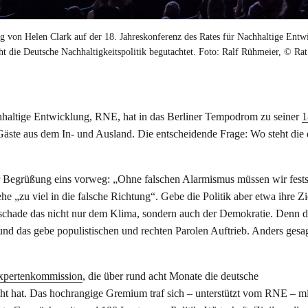
g von Helen Clark auf der 18. Jahreskonferenz des Rates für Nachhaltige Entw
 die Deutsche Nachhaltigkeitspolitik begutachtet. Foto: Ralf Rühmeier, © Rat
haltige Entwicklung, RNE, hat in das Berliner Tempodrom zu seiner
1
ste aus dem In- und Ausland. Die entscheidende Frage: Wo steht die 
r Begrüßung eins vorweg: „Ohne falschen Alarmismus müssen wir festst
 „zu viel in die falsche Richtung“. Gebe die Politik aber etwa ihre Zi
 schade das nicht nur dem Klima, sondern auch der Demokratie. Denn d
t, und das gebe populistischen und rechten Parolen Auftrieb. Anders gesa
Expertenkommission
, die über rund acht Monate die deutsche
ht hat. Das hochrangige Gremium traf sich – unterstützt vom RNE – mi