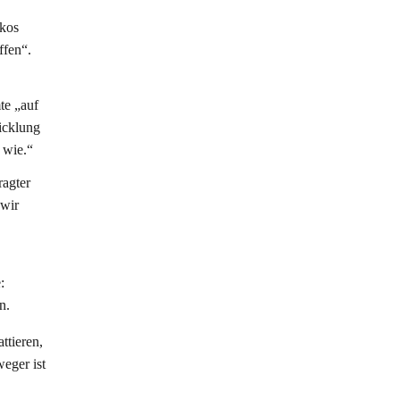
ikos
ffen“.
te „auf
wicklung
 wie.“
ragter
 wir
:
n.
ttieren,
weger ist