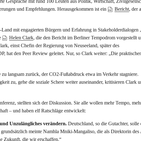
rte Gespräche mit rund 100 Leuten aus Politik, Wirtschaft, Zivilgesells
olgerungen und Empfehlungen. Herausgekommen ist ein
Bericht
, der 
-Land mit engagierten Bürgern und Erfahrung in Stakeholderdialogen „
te
Helen Clark
, die den Bericht im Berliner Tempodrom vorgestellt u
lark, einst Chefin der Regierung von Neuseeland, später des
hat den Peer Review geleitet. Nur, so Clark weiter: „Die praktische
he zu langsam zurück, der CO2-Fußabdruck etwa im Verkehr stagniere.
eit zu, gehe die soziale Schere weiter auseinander, kritisieren Clark u
ferenz, stellten sich der Diskussion. Sie alle wollen mehr Tempo, meh
aft – und haben elf Ratschläge entwickelt:
 und Unzulängliches verändern.
Deutschland, so die Gutachter, solle
 grundsätzlich meinte Namhla Mniki-Mangaliso, die als Direktorin des 
e Zukunft, die wir erschaffen.“