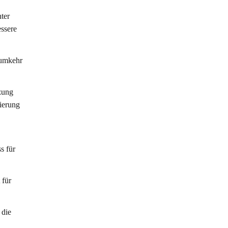
ter
essere
dumkehr
zung
gierung
s für
 für
 die