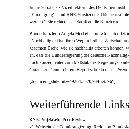
Imme Scholz
, als Vizedirektorin des Deutschen Insti
„Ermutigung“. Und RNE-Vorsitzende Thieme resümierte,
werden.“ Sie richtete sich damit an die Kanzlerin.
Bundeskanzlerin Angela Merkel nahm wie in den letzten
„Nachhaltigkeit hat ihren Weg in Politik, Wirtschaft 
gesamten Breite, wie sie nachhaltig arbeiten können, 
an, dass die Bundesregierung die deutsche Nachhaltigk
noch konsequenter zum Maßstab des Regierungshandeln
Gutachter. Denn in ihrem Report schreiben sie: „Wenn 
[document_slider ids=“9264,3570,9446,9396″]
Weiterführende Link
RNE-Projektseite Peer Review
Webseite der Bundesregierung: Rede von Bundeskan