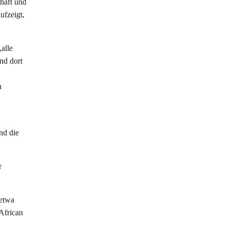
chaft und
aufzeigt,
alle
nd dort
n
nd die
r
 etwa
African