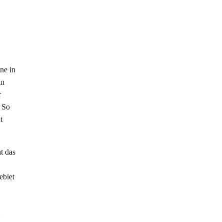
ne in
an
r
. So
t
t das
ebiet