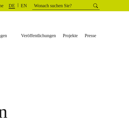
Suchen
he
Suchen
DE
EN
nach:
ngen
Veröffentlichungen
Projekte
Presse
n