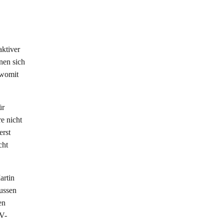
aktiver
nen sich
 womit
ür
e nicht
erst
cht
artin
Bussen
en
NV-