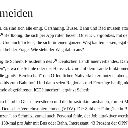
rmeiden
da sind sich alle einig. Carsharing, Busse, Bahn und Rad müssen attr
Berlkönig
, die sich per App rufen lassen. Oder E-Cargobikes, mit de
n. Und auch Tickets, die sich für einen ganzen Weg kaufen lassen, egal
nt bei der Frage: Wie sieht der Weg dahin aus?
gitte Scherb, Präsidentin des
Deutschen Landfrauenverbandes
. Daf
, etwa die Schule oder der Hausarzt. Und auf dem Lande funktionier
 die „große Bereitschaft“ den Öffentlichen Nahverkehr zu nutzen, aber „
to bis zum Bahnhof. Und dann seien Regional- und Fernzüge häufig ni
rade abgefahrenen ICE hinterher“, ergänzt Scherb.
schland in Gleise investieren und die Infrastruktur ausbauen, fordert M
 Deutscher Verkehrsunternehmen (VDV)
. Die Zahl der Fahrgäste in 
nzen“, so Schmitz, zumal auch Personal fehle, der Job attraktiver werd
r 138-mal pro Jahr mit Bus oder Bahn. Interessant: 43 Prozent der ÖP