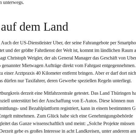
n unterwegs.
e auf dem Land
. Auch der US-Dienstleister Uber, der seine Fahrangebote per Smartpho
tet und der größte Fahrdienst der Welt ist, kommt im ländlichen Raum 
agt Christoph Weigler, der als General Manager das Geschäft von Ube
r so genannter Mietwagen Aufträge direkt vom Fahrgast entgegennehmen
einer Arztpraxis 40 Kilometer entfernt bringen. Aber er darf dort nich
 dürfen nur Taxifahrer, deren Gewerbe speziellen Regeln unterliegt.
burgkreis derzeit eine Mitfahrzentrale getestet. Das Land Thüringen ha
nziell unterstützt bei der Anschaffung von E-Autos. Diese können nun
mittlungs- und Bezahlplattform registriert, kann in einem bestimmten G
 Entgelt mitnehmen. Zum Glück habe sich eine Genehmigungsbehörde
gleitet das Ganze wissenschaftlich und meint: „Solche Projekte müssen
erzeit gebe es großes Interesse in acht Landkreisen, unter anderem am