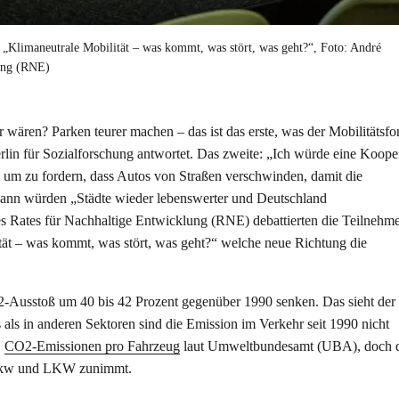
limaneutrale Mobilität – was kommt, was stört, was geht?“, Foto: André
ung (RNE)
ären? Parken teurer machen – das ist das erste, was der Mobilitätsfo
in für Sozialforschung antwortet. Das zweite: „Ich würde eine Koope
m zu fordern, dass Autos von Straßen verschwinden, damit die
dann würden „Städte wieder lebenswerter und Deutschland
s Rates für Nachhaltige Entwicklung (RNE) debattierten die Teilnehm
tät – was kommt, was stört, was geht?“ welche neue Richtung die
2-Ausstoß um 40 bis 42 Prozent gegenüber 1990 senken. Das sieht der
ls in anderen Sektoren sind die Emission im Verkehr seit 1990 nicht
CO2-Emissionen pro Fahrzeug
laut Umweltbundesamt (UBA), doch d
er Pkw und LKW zunimmt.