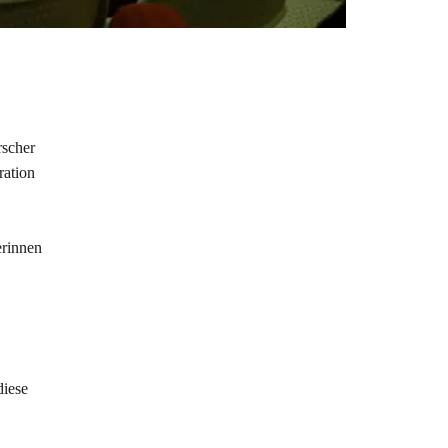
rscher
ration
erinnen
iese