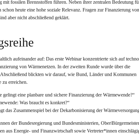
it fossilen Brennstoffen führen. Neben ihrer zentralen Bedeutung fü
schon heute eine hohe soziale Relevanz. Fragen zur Finanzierung vo
nd aber nicht abschließend geklärt.
gsreihe
ltlich aufeinander auf: Das erste Webinar konzentrierte sich auf techn
inanzierung von Wärmenetzen. In der zweiten Runde wurde über die
t. Abschließend blickten wir darauf, wie Bund, Länder und Kommunen
 zu erreichen.
Wie gelingt eine planbare und sichere Finanzierung der Wärmewende?“
rmewende: Was braucht es konkret?“
ngt das Zusammenspiel bei der Dekarbonisierung der Wärmeversorgun
*innen der Bundesregierung und Bundesministerien, OberǀBürgermeiste
 aus Energie- und Finanzwirtschaft sowie Vertreter*innen einschlägi