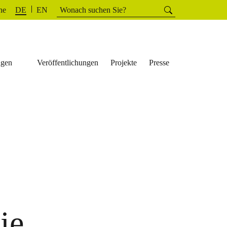
Suchen
he
Suchen
DE
EN
nach:
ngen
Veröffentlichungen
Projekte
Presse
ie