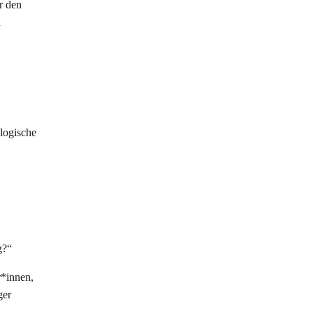
r den
n
ologische
g?“
r*innen,
ger