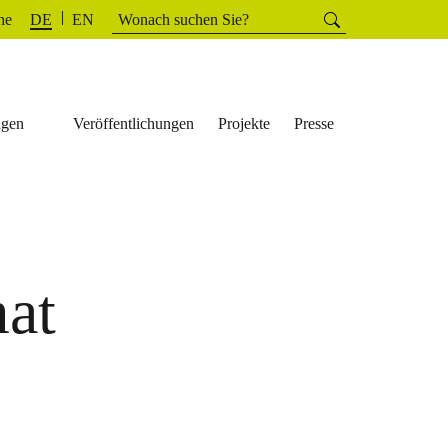
Suchen
he
Suchen
DE
EN
nach:
ngen
Veröffentlichungen
Projekte
Presse
at