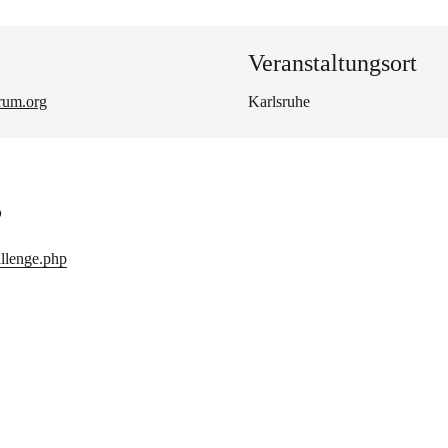
Veranstaltungsort
rum.org
Karlsruhe
s
allenge.php