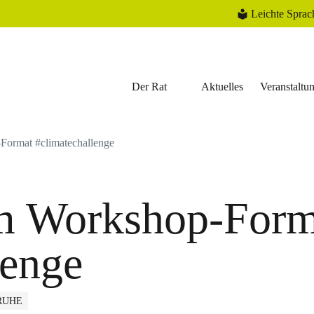
Leichte Sprac
Der Rat
Aktuelles
Veranstaltu
ormat #climatechallenge
m Workshop-Form
lenge
RUHE