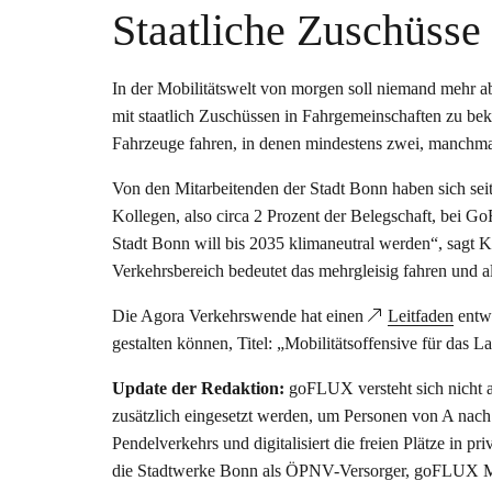
Staatliche Zuschüsse 
In der Mobilitätswelt von morgen soll niemand mehr a
mit staatlich Zuschüssen in Fahrgemeinschaften zu b
Fahrzeuge fahren, in denen mindestens zwei, manchmal
Von den Mitarbeitenden der Stadt Bonn haben sich sei
Kollegen, also circa 2 Prozent der Belegschaft, bei G
Stadt Bonn will bis 2035 klimaneutral werden“, sagt K
Verkehrsbereich bedeutet das mehrgleisig fahren und a
Die Agora Verkehrswende hat einen
Leitfaden
entw
gestalten können, Titel: „Mobilitätsoffensive für das L
Update der Redaktion:
goFLUX versteht sich nicht 
zusätzlich eingesetzt werden, um Personen von A nach
Pendelverkehrs und digitalisiert die freien Plätze i
die Stadtwerke Bonn als ÖPNV-Versorger, goFLUX Mobi