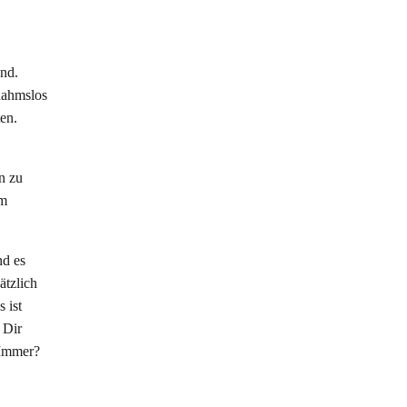
nd.
nahmslos
ten.
n zu
em
nd es
ätzlich
 ist
 Dir
 Immer?