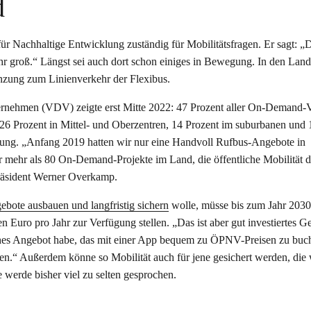
d
 für Nachhaltige Entwicklung zuständig für Mobilitätsfragen. Er sagt: „
ehr groß.“ Längst sei auch dort schon einiges in Bewegung. In den Land
nzung zum Linienverkehr der Flexibus.
rnehmen (VDV) zeigte erst Mitte 2022: 47 Prozent aller On-Demand-
 26 Prozent in Mittel- und Oberzentren, 14 Prozent im suburbanen und 
ng. „Anfang 2019 hatten wir nur eine Handvoll Rufbus-Angebote in
r mehr als 80 On-Demand-Projekte im Land, die öffentliche Mobilität d
präsident Werner Overkamp.
ebote ausbauen und langfristig sichern
wolle, müsse bis zum Jahr 2030
den Euro pro Jahr zur Verfügung stellen. „Das ist aber gut investiertes G
iches Angebot habe, das mit einer App bequem zu ÖPNV-Preisen zu buch
ten.“ Außerdem könne so Mobilität auch für jene gesichert werden, die
 werde bisher viel zu selten gesprochen.