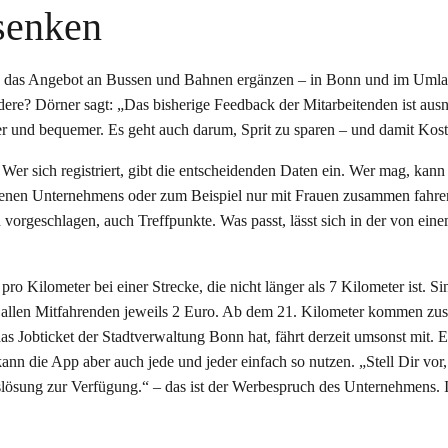
 senken
n das Angebot an Bussen und Bahnen ergänzen – in Bonn und im Umla
dere? Dörner sagt: „Das bisherige Feedback der Mitarbeitenden ist aus
taler und bequemer. Es geht auch darum, Sprit zu sparen – und damit Kos
er sich registriert, gibt die entscheidenden Daten ein. Wer mag, kann
genen Unternehmens oder zum Beispiel nur mit Frauen zusammen fahre
orgeschlagen, auch Treffpunkte. Was passt, lässt sich in der von ein
o Kilometer bei einer Strecke, die nicht länger als 7 Kilometer ist. Si
 allen Mitfahrenden jeweils 2 Euro. Ab dem 21. Kilometer kommen zus
Jobticket der Stadtverwaltung Bonn hat, fährt derzeit umsonst mit. Es
 kann die App aber auch jede und jeder einfach so nutzen. „Stell Dir vor,
slösung zur Verfügung.“ – das ist der Werbespruch des Unternehmens.