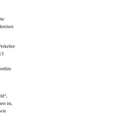
Die
kreisen
Verkehre
13
orthin
eld“,
en ist,
 wie