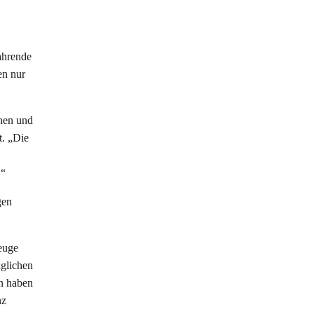
ahrende
en nur
nnen und
t. „Die
.“
gen
euge
äglichen
nn haben
nz