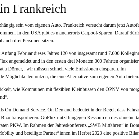
in Frankreich
bhängig sein vom eigenen Auto. Frankreich versucht darum jetzt Autof
ekommen. In den USA gibt es mancherorts Carpool-Spuren. Darauf dürf
 auch drei Personen sitzen.
t Anfang Februar dieses Jahres 120 von insgesamt rund 7.000 Kollegi
oFlux angemeldet und in den ersten drei Monaten 300 Fahrten organisier
atja Dörner, „wir müssen schnell viele Emissionen einsparen. Im
lle Möglichkeiten nutzen, die eine Alternative zum eigenen Auto bieten
ickelt, wie Kommunen mit flexiblen Kleinbussen den ÖPNV von mor
and“.
als On Demand Service. On Demand bedeutet in der Regel, dass Fahrz
 B zu transportieren. GoFlux nutzt hingegen Ressourcen des ohnehin t
n privaten PKW. Im Rahmen der Jahreskonferenz „SWB Mitfahren“ in Bo
lity und beteiligte Partner*innen im Herbst 2023 eine positive Bila