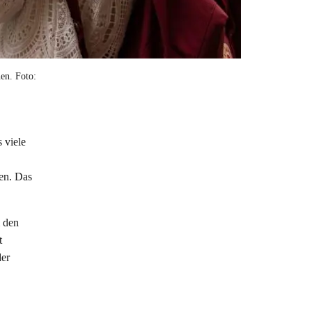
en. Foto:
 viele
en. Das
m den
t
der