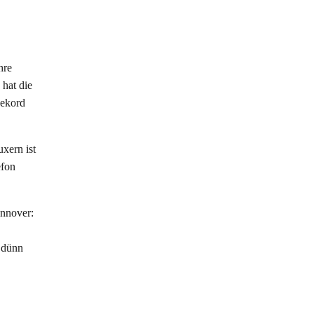
hre
 hat die
Rekord
xern ist
efon
nnover:
 dünn