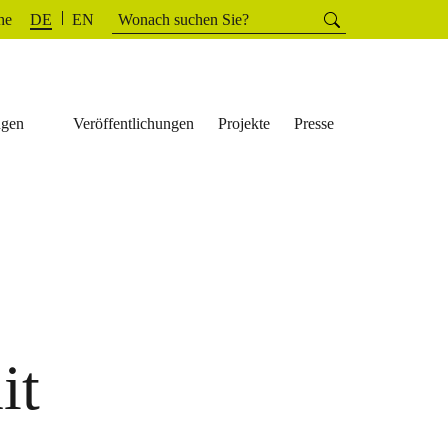
Suchen
he
Suchen
DE
EN
nach:
ngen
Veröffentlichungen
Projekte
Presse
it