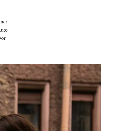
nner
Auto
vor