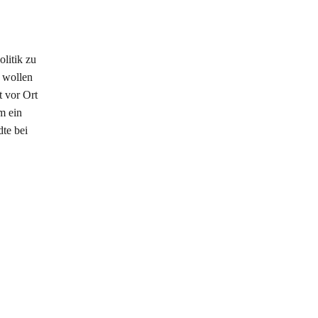
litik zu
 wollen
 vor Ort
m ein
dte bei