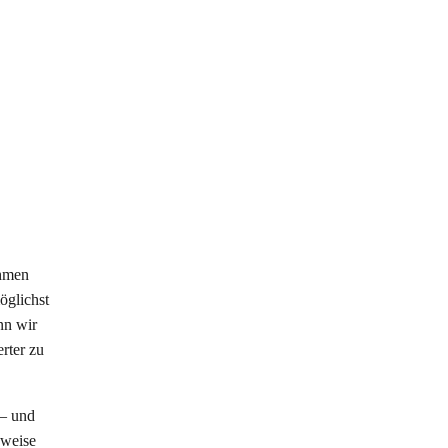
ahmen
öglichst
nn wir
rter zu
 – und
sweise