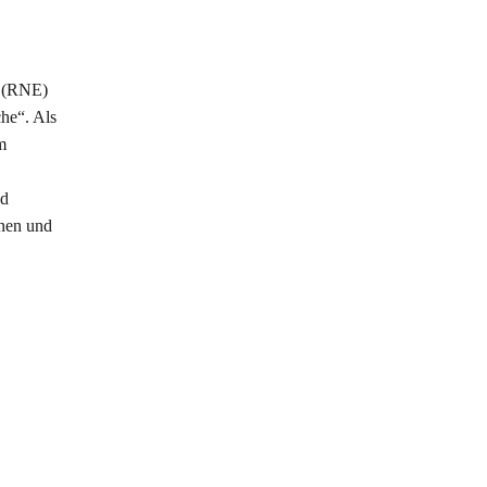
g (RNE)
he“. Als
m
nd
nnen und