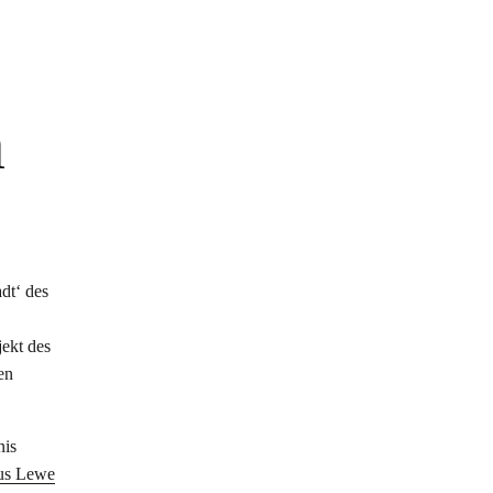
n
dt‘ des
jekt des
en
nis
us Lewe