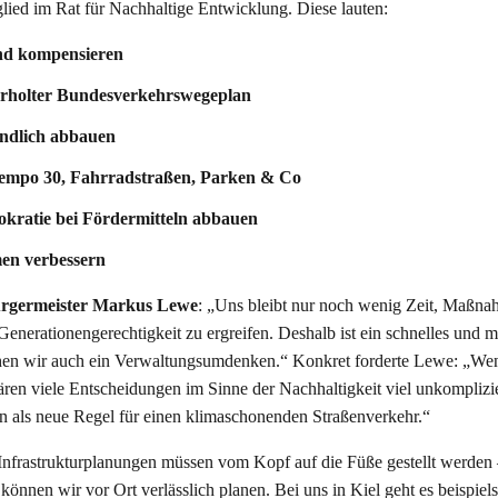
ied im Rat für Nachhaltige Entwicklung. Diese lauten:
nd kompensieren
berholter Bundesverkehrswegeplan
endlich abbauen
i Tempo 30, Fahrradstraßen, Parken & Co
kratie bei Fördermitteln abbauen
en verbessern
rgermeister Markus Lewe
: „Uns bleibt nur noch wenig Zeit, Maßn
rationengerechtigkeit zu ergreifen. Deshalb ist ein schnelles und m
hen wir auch ein Verwaltungsumdenken.“ Konkret forderte Lewe: „We
ren viele Entscheidungen im Sinne der Nachhaltigkeit viel unkomplizie
n als neue Regel für einen klimaschonenden Straßenverkehr.“
 Infrastrukturplanungen müssen vom Kopf auf die Füße gestellt werden
 können wir vor Ort verlässlich planen. Bei uns in Kiel geht es beispiel