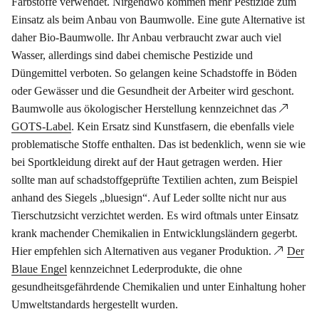
Farbstoffe verwendet. Nirgendwo kommen mehr Pestizide zum
Einsatz als beim Anbau von Baumwolle. Eine gute Alternative ist
daher Bio-Baumwolle. Ihr Anbau verbraucht zwar auch viel
Wasser, allerdings sind dabei chemische Pestizide und
Düngemittel verboten. So gelangen keine Schadstoffe in Böden
oder Gewässer und die Gesundheit der Arbeiter wird geschont.
Baumwolle aus ökologischer Herstellung kennzeichnet das
GOTS-Label
. Kein Ersatz sind Kunstfasern, die ebenfalls viele
problematische Stoffe enthalten. Das ist bedenklich, wenn sie wie
bei Sportkleidung direkt auf der Haut getragen werden. Hier
sollte man auf schadstoffgeprüfte Textilien achten, zum Beispiel
anhand des Siegels „bluesign“. Auf Leder sollte nicht nur aus
Tierschutzsicht verzichtet werden. Es wird oftmals unter Einsatz
krank machender Chemikalien in Entwicklungsländern gegerbt.
Hier empfehlen sich Alternativen aus veganer Produktion.
Der
Blaue Engel
kennzeichnet Lederprodukte, die ohne
gesundheitsgefährdende Chemikalien und unter Einhaltung hoher
Umweltstandards hergestellt wurden.