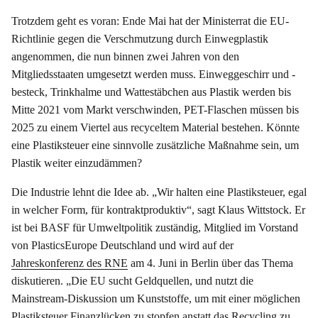
Trotzdem geht es voran: Ende Mai hat der Ministerrat die EU-
Richtlinie gegen die Verschmutzung durch Einwegplastik
angenommen, die nun binnen zwei Jahren von den
Mitgliedsstaaten umgesetzt werden muss. Einweggeschirr und -
besteck, Trinkhalme und Wattestäbchen aus Plastik werden bis
Mitte 2021 vom Markt verschwinden, PET-Flaschen müssen bis
2025 zu einem Viertel aus recyceltem Material bestehen. Könnte
eine Plastiksteuer eine sinnvolle zusätzliche Maßnahme sein, um
Plastik weiter einzudämmen?
Die Industrie lehnt die Idee ab. „Wir halten eine Plastiksteuer, egal
in welcher Form, für kontraktproduktiv“, sagt Klaus Wittstock. Er
ist bei BASF für Umweltpolitik zuständig, Mitglied im Vorstand
von PlasticsEurope Deutschland und wird auf der
Jahreskonferenz des RNE
am 4. Juni in Berlin über das Thema
diskutieren. „Die EU sucht Geldquellen, und nutzt die
Mainstream-Diskussion um Kunststoffe, um mit einer möglichen
Plastiksteuer Finanzlücken zu stopfen anstatt das Recycling zu