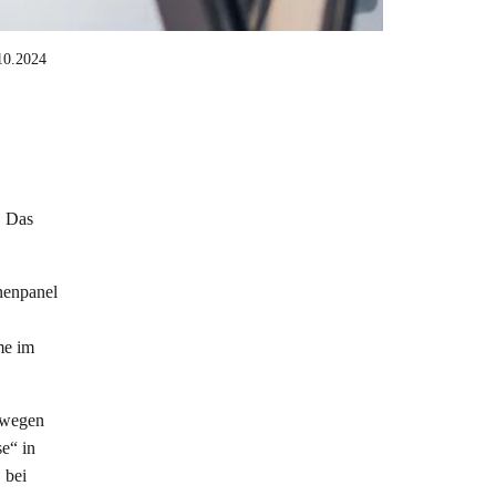
10.2024
,
. Das
nenpanel
me im
ewegen
e“ in
 bei