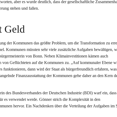
worten, aber es wurde deutlich, dass der gesellschaftliche Zusammenha
erung stehen und fallen.
t Geld
tung der Kommunen das größte Problem, um die Transformation zu erre
anel. Kommunen müssten sehr viele zusätzliche Aufgaben bewältigen, 
rbürgermeisterin von Bonn. Neben Klimainvestitionen kämen auch
tion von Geflüchteten auf die Kommunen zu. „Auf kommunaler Ebene w
s funktionieren, dann wird der Staat als bürgerfreundlich erfahren, was
 mangelnde Finanzausstattung der Kommunen gehe daher an den Kern d
rin des Bundesverbandes der Deutschen Industrie (BDI) warf ein, das
r es verwendet werde. Gönner strich die Komplexität in den
nen hervor. Ein Nachdenken über die Verteilung der Aufgaben im St