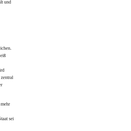
lt und
ichen.
weiß
ird
 zentral
er
s mehr
aat sei