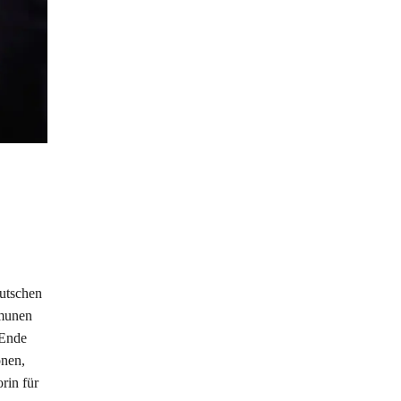
utschen
mmunen
 Ende
onen,
rin für