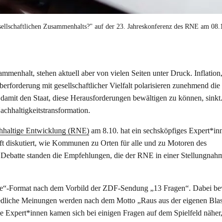
ellschaftlichen Zusammenhalts?" auf der 23. Jahreskonferenz des RNE am 08.
mmenhalt, stehen aktuell aber von vielen Seiten unter Druck. Inflation
orderung mit gesellschaftlicher Vielfalt polarisieren zunehmend die
d damit den Staat, diese Herausforderungen bewältigen zu können, sinkt
chhaltigkeitstransformation.
chhaltige Entwicklung (RNE)
am 8.10. hat ein sechsköpfiges Expert*in
haft diskutiert, wie Kommunen zu Orten für alle und zu Motoren des
Debatte standen die Empfehlungen, die der RNE in einer Stellungnah
ble“-Format nach dem Vorbild der ZDF-Sendung „13 Fragen“. Dabei b
hiedliche Meinungen werden nach dem Motto „Raus aus der eigenen Blas
Expert*innen kamen sich bei einigen Fragen auf dem Spielfeld näher,