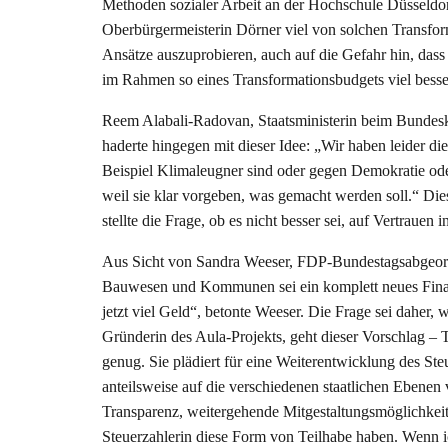
Methoden sozialer Arbeit an der Hochschule Düsseldor
Oberbürgermeisterin Dörner viel von solchen Transform
Ansätze auszuprobieren, auch auf die Gefahr hin, dass
im Rahmen so eines Transformationsbudgets viel besse
Reem Alabali-Radovan, Staatsministerin beim Bundeska
haderte hingegen mit dieser Idee: „Wir haben leider d
Beispiel Klimaleugner sind oder gegen Demokratie ode
weil sie klar vorgeben, was gemacht werden soll.“ Die
stellte die Frage, ob es nicht besser sei, auf Vertrauen 
Aus Sicht von Sandra Weeser, FDP-Bundestagsabgeord
Bauwesen und Kommunen sei ein komplett neues Finan
jetzt viel Geld“, betonte Weeser. Die Frage sei daher, 
Gründerin des Aula-Projekts, geht dieser Vorschlag –
genug. Sie plädiert für eine Weiterentwicklung des St
anteilsweise auf die verschiedenen staatlichen Ebenen
Transparenz, weitergehende Mitgestaltungsmöglichkeit
Steuerzahlerin diese Form von Teilhabe haben. Wenn ic