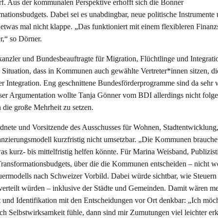
f. Aus der kommunalen Perspektive erhofft sich die Bonner
ationsbudgets. Dabei sei es unabdingbar, neue politische Instrumente
 etwas mal nicht klappe. „Das funktioniert mit einem flexibleren Finan
r,“ so Dörner.
nzler und Bundesbeauftragte für Migration, Flüchtlinge und Integrati
ie Situation, dass in Kommunen auch gewählte Vertreter*innen sitzen, d
r Integration. Eng geschnittene Bundesförderprogramme sind da sehr w
ser Argumentation wollte Tanja Gönner vom BDI allerdings nicht folge
in die große Mehrheit zu setzen.
nete und Vorsitzende des Ausschusses für Wohnen, Stadtentwicklung
zierungsmodell kurzfristig nicht umsetzbar. „Die Kommunen brauche
was kurz- bis mittelfristig helfen könnte. Für Marina Weisband, Publizis
 Transformationsbudgets, über die die Kommunen entscheiden – nicht we
euermodells nach Schweizer Vorbild. Dabei würde sichtbar, wie Steuern
 verteilt würden – inklusive der Städte und Gemeinden. Damit wären m
 und Identifikation mit den Entscheidungen vor Ort denkbar: „Ich möch
h Selbstwirksamkeit fühle, dann sind mir Zumutungen viel leichter erk