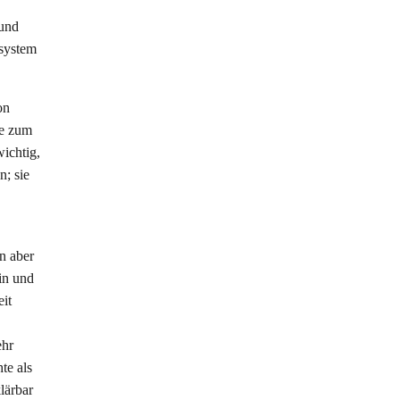
 und
zsystem
on
ie zum
ichtig,
n; sie
,
n aber
tin und
it
ehr
te als
lärbar