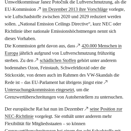
Umweltkommissar Janez Potočnik die Luftverschmutzung, als die
EU-Kommission
im Dezember 2013 ihre Vorschläge
vorlegte,
wie Luftschadstoffe zwischen 2020 und 2029 reduziert werden
sollen. „National Emission Ceilings Directive“, kurz NEC oder
Richtlinie über nationale Emissionshöchstmengen nennt sich
dieses Vorhaben.
Die Kommission geht davon aus, dass
420.000 Menschen in
Europa
jährlich aufgrund von Luftverschmutzung frühzeitig
sterben. Zu den
schädlichen Stoffen
gehört unter anderem
bodennahes Ozon, Feinstaub, Schwefeldioxid oder die
Stickoxide, von denen auch im Rahmen des VW-Skandals die
Rede ist – das EU-Parlament hat übrigens jüngst eine
Untersuchungskommission eingesetzt
, um die
Grenzwertüberschreitungen von Autoherstellern zu untersuchen.
Der europäische Rat hat nun im Dezember
seine Position zur
NEC-Richtlinie
vorgelegt. Sie enthält unter anderem mehr
Flexibilität für Mitgliedsstaaten – so können
Grenzwertüberschreitungen bei einem der acht Schadstoffe mit