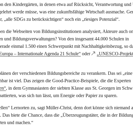
on den Kindergärten, in denen etwa auf Rücksicht, Verantwortung und
 gelehrt werde müsse, was eine zukunftsfähige Wirtschaft ausmache. G
ür, „alle SDGs zu berücksichtigen“ noch ein „riesiges Potenzial“.
en die Webseiten von Bildungsinstitutionen analysiert, Akteure auch on
ulen und Bildungsverwaltungen? Von den insgesamt 44.000 Schulen in
gerade einmal 1.500 einen Schwerpunkt mit Nachhaltigkeitsbezug, so da
Europa – Internationale Agenda 21 Schule“
oder
„UNESCO-Projekt
plänen der verschiedenen Bildungsbereiche zu verankern. Das sei „eine
ar ist viel. Das zeigen die Good-Practice-Beispiele, die die Experten
en“
, in dem Gymnasiasten der siebten Klasse aus St. Georgen im Sch
tierten, was sich tun lässt, um Energie oder Papier zu sparen.
len“ Lernorten zu, sagt Müller-Christ, denn dort könne sich niemand 
Das biete die Chance, dass die „Überzeugungstäter, die in der Bildung
arten und machen.“