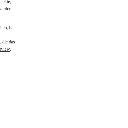
ojekte,
werden
hen, hat
 die das
rview
,