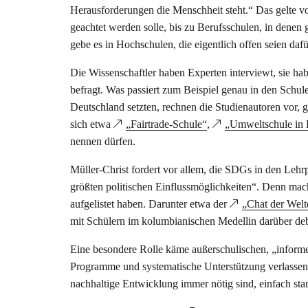
Herausforderungen die Menschheit steht.“ Das gelte v
geachtet werden solle, bis zu Berufsschulen, in denen
gebe es in Hochschulen, die eigentlich offen seien daf
Die Wissenschaftler haben Experten interviewt, sie hab
befragt. Was passiert zum Beispiel genau in den Sch
Deutschland setzten, rechnen die Studienautoren vor, 
sich etwa
„Fairtrade-Schule“
,
„Umweltschule in 
nennen dürfen.
Müller-Christ fordert vor allem, die SDGs in den Lehr
größten politischen Einflussmöglichkeiten“. Denn machb
aufgelistet haben. Darunter etwa der
„Chat der Welt
mit Schülern im kolumbianischen Medellin darüber debat
Eine besondere Rolle käme außerschulischen, „informel
Programme und systematische Unterstützung verlassen. 
nachhaltige Entwicklung immer nötig sind, einfach st