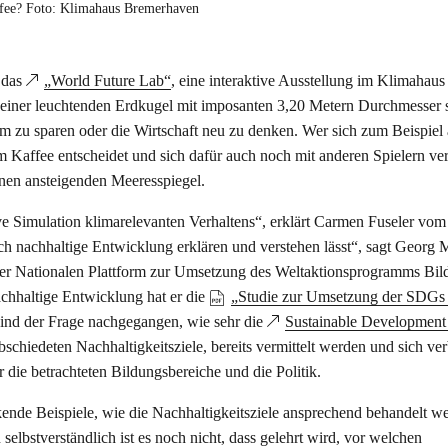
ffee? Foto: Klimahaus Bremerhaven
 das
„World Future Lab“
, eine interaktive Ausstellung im Klimahaus
 einer leuchtenden Erdkugel mit imposanten 3,20 Metern Durchmesser 
om zu sparen oder die Wirtschaft neu zu denken. Wer sich zum Beispiel 
m Kaffee entscheidet und sich dafür auch noch mit anderen Spielern ver
inen ansteigenden Meeresspiegel.
tive Simulation klimarelevanten Verhaltens“, erklärt Carmen Fuseler vom
ich nachhaltige Entwicklung erklären und verstehen lässt“, sagt Georg M
d der Nationalen Plattform zur Umsetzung des Weltaktionsprogramms Bil
chhaltige Entwicklung hat er die
„Studie zur Umsetzung der SDGs
sind der Frage nachgegangen, wie sehr die
Sustainable Development
chiedeten Nachhaltigkeitsziele, bereits vermittelt werden und sich verb
die betrachteten Bildungsbereiche und die Politik.
nde Beispiele, wie die Nachhaltigkeitsziele ansprechend behandelt w
selbstverständlich ist es noch nicht, dass gelehrt wird, vor welchen