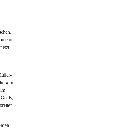
sehen,
an einer
netzt,
üller-
dung für
 im
 Goals
,
reitet
erden