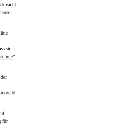
 Umsicht
enauso
line
ss sie
schule“
 der
warzwald
auf
 für