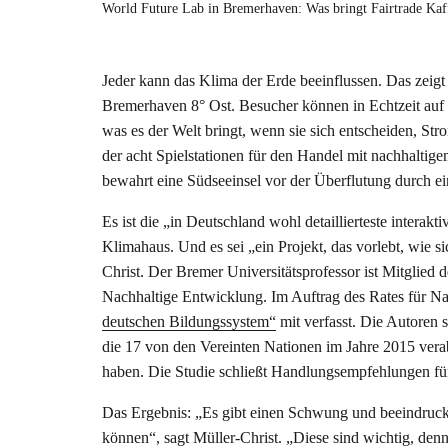
World Future Lab in Bremerhaven: Was bringt Fairtrade Ka
Jeder kann das Klima der Erde beeinflussen. Das zeigt
Bremerhaven 8° Ost. Besucher können in Echtzeit auf
was es der Welt bringt, wenn sie sich entscheiden, Str
der acht Spielstationen für den Handel mit nachhaltige
bewahrt eine Südseeinsel vor der Überflutung durch e
Es ist die „in Deutschland wohl detaillierteste interak
Klimahaus. Und es sei „ein Projekt, das vorlebt, wie s
Christ. Der Bremer Universitätsprofessor ist Mitglie
Nachhaltige Entwicklung. Im Auftrag des Rates für Na
deutschen Bildungssystem“
mit verfasst. Die Autoren 
die 17 von den Vereinten Nationen im Jahre 2015 verabs
haben. Die Studie schließt Handlungsempfehlungen für 
Das Ergebnis: „Es gibt einen Schwung und beeindrucke
können“, sagt Müller-Christ. „Diese sind wichtig, denn 