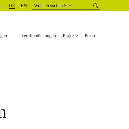
Suchen
he
Suchen
DE
EN
nach:
ngen
Veröffentlichungen
Projekte
Presse
n