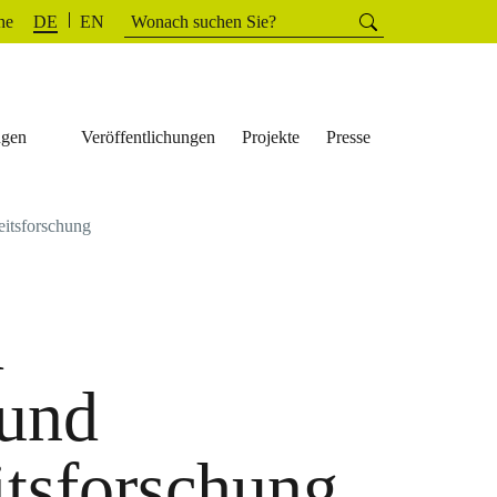
Suchen
he
Suchen
DE
EN
nach:
ngen
Veröffentlichungen
Projekte
Presse
eitsforschung
d
 und
itsforschung