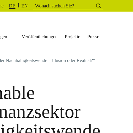
Suchen
he
Suchen
DE
EN
nach:
ngen
Veröffentlichungen
Projekte
Presse
er Nachhaltigkeitswende – Illusion oder Realität?“
nable
nanzsektor
tigkeitswende