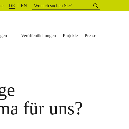
Suchen
he
Suchen
DE
EN
nach:
ngen
Veröffentlichungen
Projekte
Presse
ge
ma für uns?