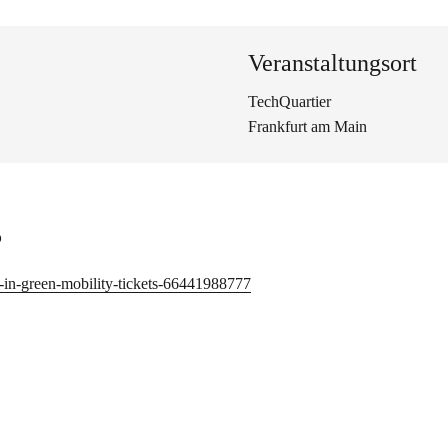
Veranstaltungsort
TechQuartier
Frankfurt am Main
s
on-in-green-mobility-tickets-66441988777