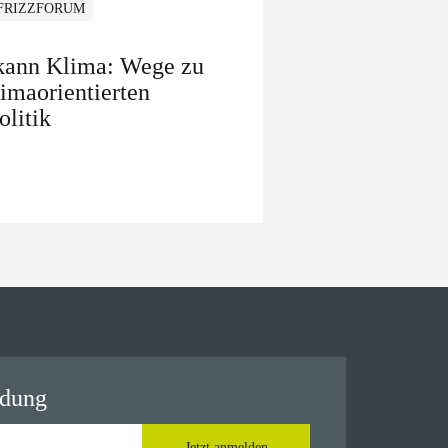
 FRIZZFORUM
 kann Klima: Wege zu
limaorientierten
olitik
ldung
Jetzt anmelden