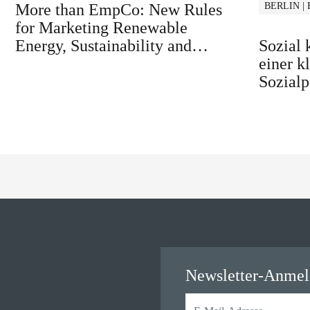
More than EmpCo: New Rules
BERLIN |
for Marketing Renewable
Energy, Sustainability and
Sozial
similar Claims in B2B and B2C
einer k
Sozialp
Newsletter-Anme