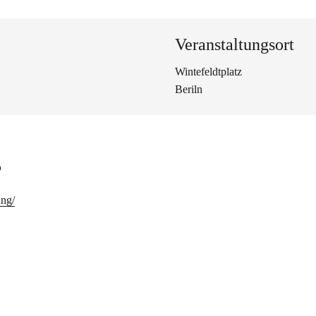
Veranstaltungsort
Wintefeldtplatz
Beriln
s
ung/