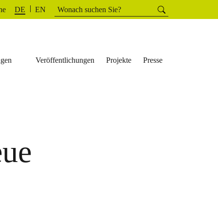
Suchen
he
Suchen
DE
EN
nach:
ngen
Veröffentlichungen
Projekte
Presse
eue