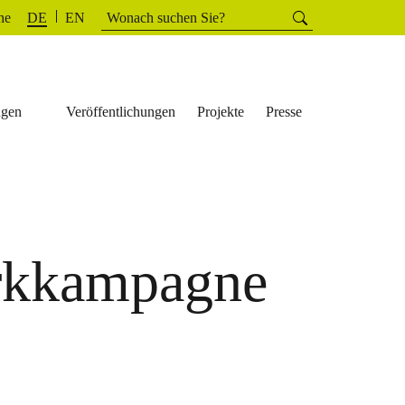
Suchen
he
Suchen
DE
EN
nach:
ngen
Veröffentlichungen
Projekte
Presse
arkkampagne