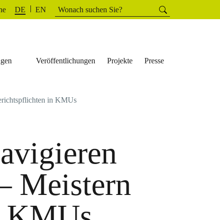
Suchen
he
Suchen
DE
EN
nach:
ngen
Veröffentlichungen
Projekte
Presse
richtspflichten in KMUs
avigieren
– Meistern
in KMUs