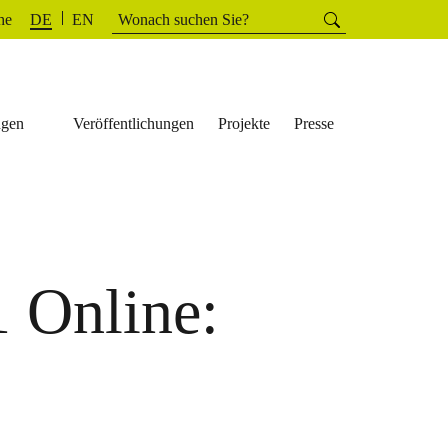
Suchen
he
Suchen
DE
EN
nach:
ngen
Veröffentlichungen
Projekte
Presse
 Online: