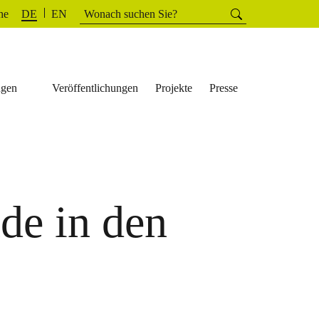
Suchen
he
Suchen
DE
EN
nach:
ngen
Veröffentlichungen
Projekte
Presse
de in den