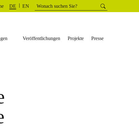
Suchen
he
Suchen
DE
EN
nach:
ngen
Veröffentlichungen
Projekte
Presse
e
e