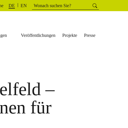
Suchen
he
Suchen
DE
EN
nach:
ngen
Veröffentlichungen
Projekte
Presse
lfeld –
nen für