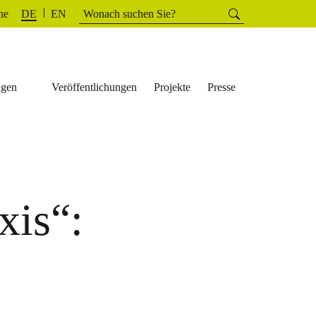
Suchen
he
Suchen
DE
EN
nach:
ngen
Veröffentlichungen
Projekte
Presse
xis“: