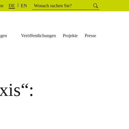
Suchen
he
Suchen
DE
EN
nach:
ngen
Veröffentlichungen
Projekte
Presse
xis“: