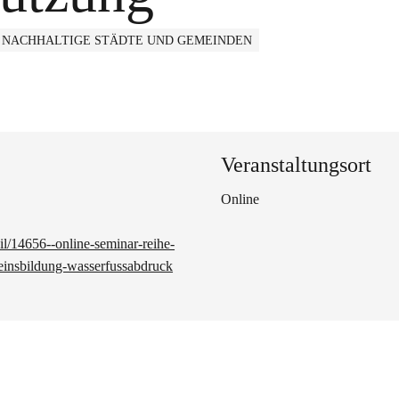
NACHHALTIGE STÄDTE UND GEMEINDEN
Veranstaltungsort
Online
l/14656--online-seminar-reihe-
seinsbildung-wasserfussabdruck