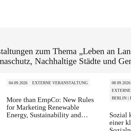
staltungen zum Thema „Leben an L
aschutz, Nachhaltige Städte und G
04.09.2026
EXTERNE VERANSTALTUNG
08.09.2026
EXTERNE
More than EmpCo: New Rules
BERLIN |
for Marketing Renewable
Energy, Sustainability and
Sozial
similar Claims in B2B and B2C
einer k
Sozialp