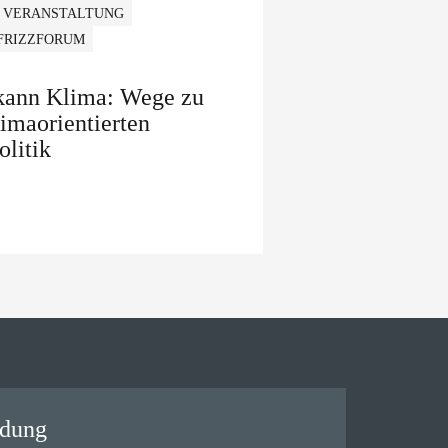
 VERANSTALTUNG
 FRIZZFORUM
 kann Klima: Wege zu
limaorientierten
olitik
ldung