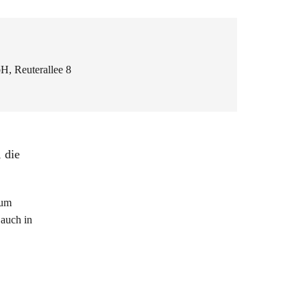
H, Reuterallee 8
 die
rum
 auch in