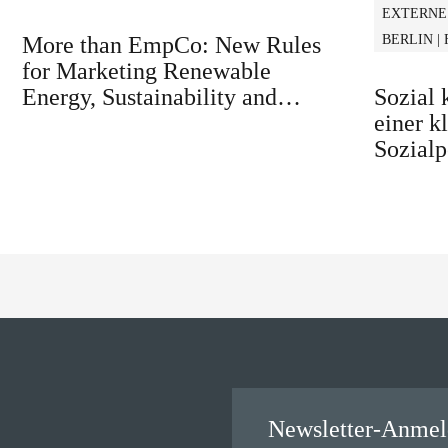
EXTERNE
More than EmpCo: New Rules
BERLIN |
for Marketing Renewable
Energy, Sustainability and
Sozial
similar Claims in B2B and B2C
einer k
Sozialp
Newsletter-Anme