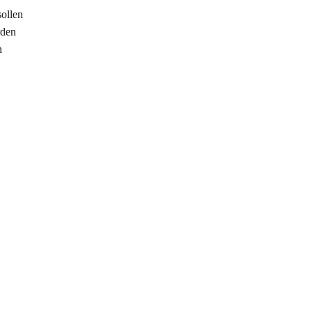
ollen
rden
n