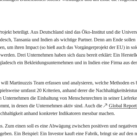
jekt beteiligt. Aus Deutschland sind das Öko-Institut und die Universi
esch, Tansania und Indien als wichtige Partner. Denn am Ende sollen
n, um ihren Impact (so hieß auch das Vorgängerprojekt der EU) in so
werden. Drei Unternehmen haben sich dazu bereit erklärt: Ein Herstell
ladesch ein Bekleidungsunternehmen und in Indien eine Firma aus der
 will Martinuzzis Team erfassen und analysieren, welche Methoden es b
pielsweise umfasst 20 Kriterien, anhand derer die Nachhaltigkeitsleist
 Unternehmen die Einhaltung von Menschenrechten in seiner Lieferket
mmt, in denen die Unternehmen aktiv sind. Auch die
Global Report
achhaltigkeit anhand konkreter Indikatoren messbar machen.
aus. Zum einen soll es eine Abwägung zwischen positiven und negativen
n. Ein Beispiel: Ein Investor kauft eine Fabrik, bringt sie auf den 