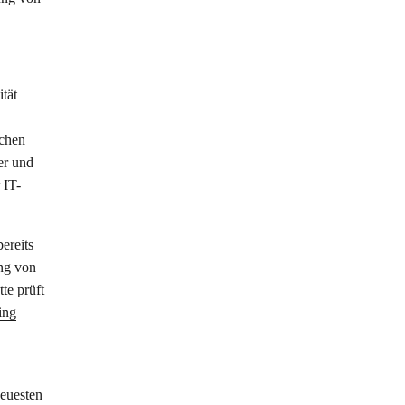
tät
lchen
er und
 IT-
ereits
ung von
te prüft
ing
neuesten