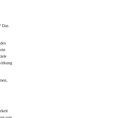
? Das
 des
ein
iele
wirkung
mmen,
rkeit
ung von