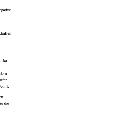
egative
chaffen
ziska
ndern
ffen.
Wolff.
en
er die