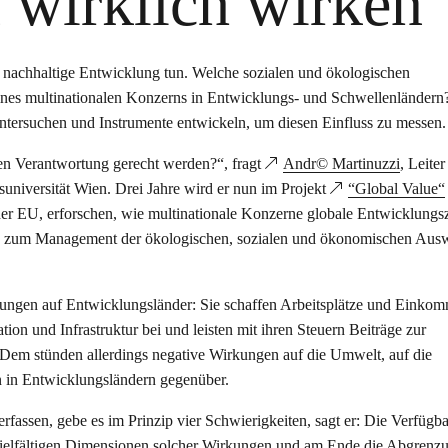
wirklich wirken
e nachhaltige Entwicklung tun. Welche sozialen und ökologischen
nes multinationalen Konzerns in Entwicklungs- und Schwellenländern
ntersuchen und Instrumente entwickeln, um diesen Einfluss zu messen.
en Verantwortung gerecht werden?“, fragt
Andr© Martinuzzi
, Leiter
suniversität Wien. Drei Jahre wird er nun im Projekt
“Global Value“
der EU, erforschen, wie multinationale Konzerne globale Entwicklungsz
nd zum Management der ökologischen, sozialen und ökonomischen Aus
ungen auf Entwicklungsländer: Sie schaffen Arbeitsplätze und Einko
ion und Infrastruktur bei und leisten mit ihren Steuern Beiträge zur
. Dem stünden allerdings negative Wirkungen auf die Umwelt, auf die
 in Entwicklungsländern gegenüber.
assen, gebe es im Prinzip vier Schwierigkeiten, sagt er: Die Verfügba
vielfältigen Dimensionen solcher Wirkungen und am Ende die Abgrenz