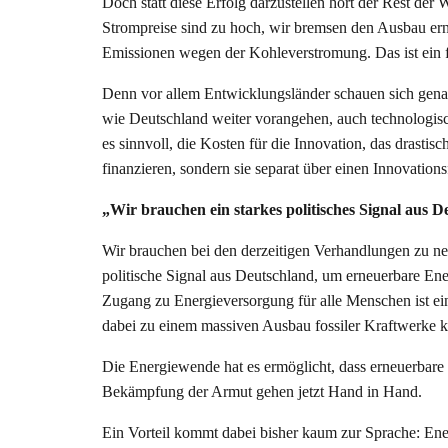
Doch statt diese Erfolg darzustellen hört der Rest de
Strompreise sind zu hoch, wir bremsen den Ausbau ern
Emissionen wegen der Kohleverstromung. Das ist ein f
Denn vor allem Entwicklungsländer schauen sich genau
wie Deutschland weiter vorangehen, auch technologisc
es sinnvoll, die Kosten für die Innovation, das drasti
finanzieren, sondern sie separat über einen Innovatio
„Wir brauchen ein starkes politisches Signal aus 
Wir brauchen bei den derzeitigen Verhandlungen zu ne
politische Signal aus Deutschland, um erneuerbare Ene
Zugang zu Energieversorgung für alle Menschen ist ein
dabei zu einem massiven Ausbau fossiler Kraftwerke k
Die Energiewende hat es ermöglicht, dass erneuerbare
Bekämpfung der Armut gehen jetzt Hand in Hand.
Ein Vorteil kommt dabei bisher kaum zur Sprache: E