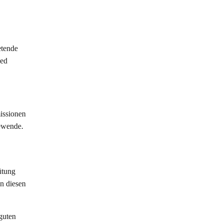
retende
ced
issionen
iewende.
ütung
on diesen
guten