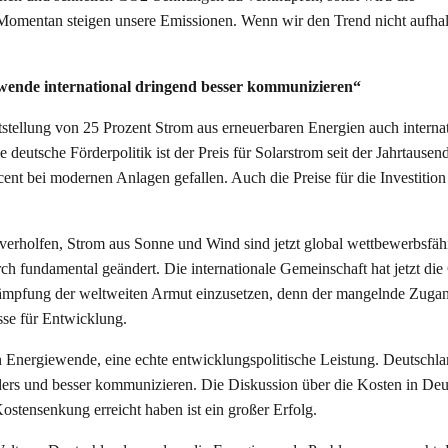
Momentan steigen unsere Emissionen. Wenn wir den Trend nicht aufhal
wende international dringend besser kommunizieren“
stellung von 25 Prozent Strom aus erneuerbaren Energien auch internat
deutsche Förderpolitik ist der Preis für Solarstrom seit der Jahrtause
ent bei modernen Anlagen gefallen. Auch die Preise für die Investition
verholfen, Strom aus Sonne und Wind sind jetzt global wettbewerbsfäh
rch fundamental geändert. Die internationale Gemeinschaft hat jetzt di
ämpfung der weltweiten Armut einzusetzen, denn der mangelnde Zuga
sse für Entwicklung.
 Energiewende, eine echte entwicklungspolitische Leistung. Deutschl
nders und besser kommunizieren. Die Diskussion über die Kosten in De
ostensenkung erreicht haben ist ein großer Erfolg.