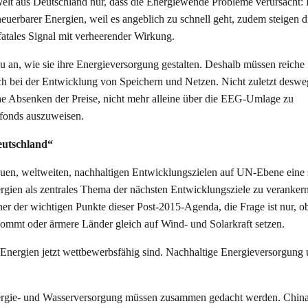
r Welt aus Deutschland nur, dass die Energiewende Probleme verursacht:
euerbarer Energien, weil es angeblich zu schnell geht, zudem steigen 
atales Signal mit verheerender Wirkung.
 an, wie sie ihre Energieversorgung gestalten. Deshalb müssen reiche 
h bei der Entwicklung von Speichern und Netzen. Nicht zuletzt desweg
sche Absenken der Preise, nicht mehr alleine über die EEG-Umlage zu
nsfonds auszuweisen.
Deutschland“
uen, weltweiten, nachhaltigen Entwicklungszielen auf UN-Ebene eine 
rgien als zentrales Thema der nächsten Entwicklungsziele zu veranker
er der wichtigen Punkte dieser Post-2015-Agenda, die Frage ist nur, o
ommt oder ärmere Länder gleich auf Wind- und Solarkraft setzen.
 Energien jetzt wettbewerbsfähig sind. Nachhaltige Energieversorgung
nergie- und Wasserversorgung müssen zusammen gedacht werden. Chin