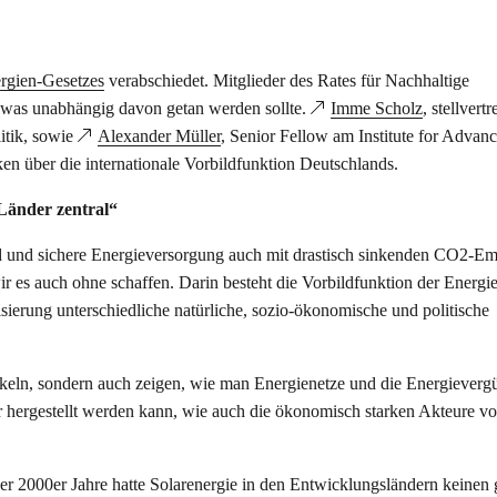
rgien-Gesetzes
verabschiedet. Mitglieder des Rates für Nachhaltige
, was unabhängig davon getan werden sollte.
Imme Scholz
, stellvert
itik, sowie
Alexander Müller
, Senior Fellow am Institute for Advan
en über die internationale Vorbildfunktion Deutschlands.
 Länder zentral“
nd und sichere Energieversorgung auch mit drastisch sinkenden CO2-Em
wir es auch ohne schaffen. Darin besteht die Vorbildfunktion der Energ
erung unterschiedliche natürliche, sozio-ökonomische und politische
keln, sondern auch zeigen, wie man Energienetze und die Energieverg
ür hergestellt werden kann, wie auch die ökonomisch starken Akteure v
er 2000er Jahre hatte Solarenergie in den Entwicklungsländern keinen 