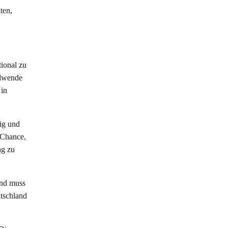
ten,
ional zu
ndwende
 in
ig und
e Chance,
ng zu
and muss
utschland