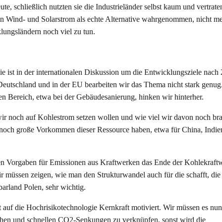
e, schließlich nutzten sie die Industrieländer selbst kaum und vertraten
n Wind- und Solarstrom als echte Alternative wahrgenommen, nicht me
lungsländern noch viel zu tun.
Sie ist in der internationalen Diskussion um die Entwicklungsziele nach
Deutschland und in der EU bearbeiten wir das Thema nicht stark genug.
ten Bereich, etwa bei der Gebäudesanierung, hinken wir hinterher.
ir noch auf Kohlestrom setzen wollen und wie viel wir davon noch br
ie noch große Vorkommen dieser Ressource haben, etwa für China, Indie
en Vorgaben für Emissionen aus Kraftwerken das Ende der Kohlekraft
Wir müssen zeigen, wie man den Strukturwandel auch für die schafft, die
arland Polen, sehr wichtig.
auf die Hochrisikotechnologie Kernkraft motiviert. Wir müssen es nun
hohen und schnellen CO2-Senkungen zu verknüpfen, sonst wird die