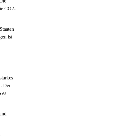
 Die
die CO2-
Staaten
en ist
starkes
n. Der
b es
 und
a