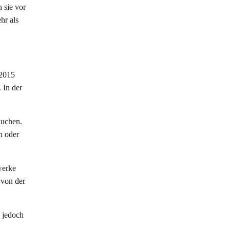
 sie vor
hr als
 2015
 In der
auchen.
n oder
werke
 von der
 jedoch