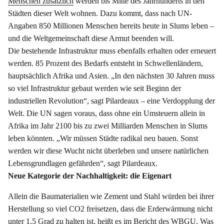
Menschen zusätzlich
werden bis Mitte des Jahrhunderts in den
Städten dieser Welt wohnen. Dazu kommt, dass nach UN-
Angaben 850 Millionen Menschen bereits heute in Slums leben –
und die Weltgemeinschaft diese Armut beenden will.
Die bestehende Infrastruktur muss ebenfalls erhalten oder erneuert
werden. 85 Prozent des Bedarfs entsteht in Schwellenländern,
hauptsächlich Afrika und Asien. „In den nächsten 30 Jahren muss
so viel Infrastruktur gebaut werden wie seit Beginn der
industriellen Revolution“, sagt Pilardeaux – eine Verdopplung der
Welt. Die UN sagen voraus, dass ohne ein Umsteuern allein in
Afrika im Jahr 2100 bis zu zwei Milliarden Menschen in Slums
leben könnten. „Wir müssen Städte radikal neu bauen. Sonst
werden wir diese Wucht nicht überleben und unsere natürlichen
Lebensgrundlagen gefährden“, sagt Pilardeaux.
Neue Kategorie der Nachhaltigkeit: die Eigenart
Allein die Baumaterialien wie Zement und Stahl würden bei ihrer
Herstellung so viel CO2 freisetzen, dass die Erderwärmung nicht
unter 1,5 Grad zu halten ist, heißt es im Bericht des WBGU. Was