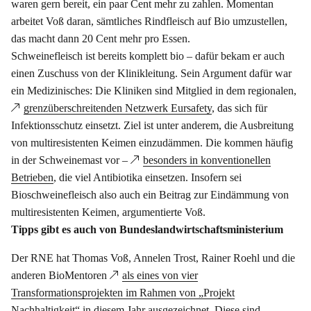
waren gern bereit, ein paar Cent mehr zu zahlen. Momentan
arbeitet Voß daran, sämtliches Rindfleisch auf Bio umzustellen,
das macht dann 20 Cent mehr pro Essen.
Schweinefleisch ist bereits komplett bio – dafür bekam er auch
einen Zuschuss von der Klinikleitung. Sein Argument dafür war
ein Medizinisches: Die Kliniken sind Mitglied in dem regionalen,
grenzüberschreitenden Netzwerk Eursafety
, das sich für
Infektionsschutz einsetzt. Ziel ist unter anderem, die Ausbreitung
von multiresistenten Keimen einzudämmen. Die kommen häufig
in der Schweinemast vor –
besonders in konventionellen
Betrieben
, die viel Antibiotika einsetzen. Insofern sei
Bioschweinefleisch also auch ein Beitrag zur Eindämmung von
multiresistenten Keimen, argumentierte Voß.
Tipps gibt es auch von Bundeslandwirtschaftsministerium
Der RNE hat Thomas Voß, Annelen Trost, Rainer Roehl und die
anderen BioMentoren
als eines von vier
Transformationsprojekten im Rahmen von „Projekt
Nachhaltigkeit“
in diesem Jahr ausgezeichnet. Diese sind