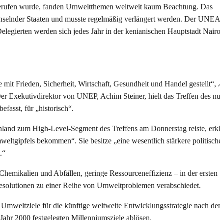
gerufen wurde, fanden Umweltthemen weltweit kaum Beachtung. Das
hselnder Staaten und musste regelmäßig verlängert werden. Der UNEA
elegierten werden sich jedes Jahr in der kenianischen Hauptstadt Nair
mit Frieden, Sicherheit, Wirtschaft, Gesundheit und Handel gestellt“,
r Exekutivdirektor von UNEP, Achim Steiner, hielt das Treffen des 
fasst, für „historisch“.
hland zum High-Level-Segment des Treffens am Donnerstag reiste, erklä
tgipfels bekommen“. Sie besitze „eine wesentlich stärkere politisch
.“
hemikalien und Abfällen, geringe Ressourceneffizienz – in der ersten
esolutionen zu einer Reihe von Umweltproblemen verabschiedet.
Umweltziele für die künftige weltweite Entwicklungsstrategie nach de
Jahr 2000 festgelegten Millenniumsziele ablösen.