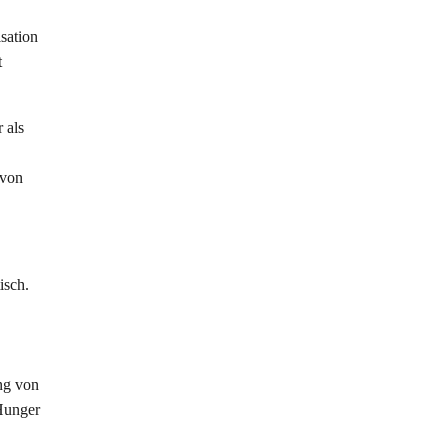
sation
t
 als
 von
isch.
ng von
Hunger