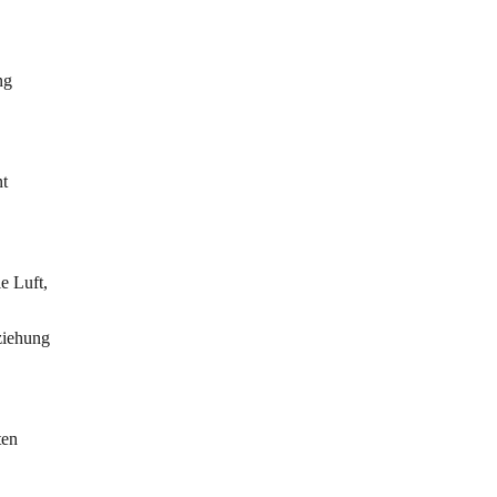
ng
nt
e Luft,
ziehung
ten