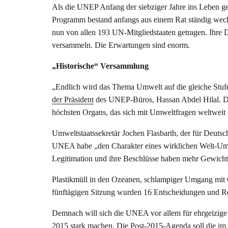
Als die UNEP Anfang der siebziger Jahre ins Leben 
Programm bestand anfangs aus einem Rat ständig wec
nun von allen 193 UN-Mitgliedstaaten getragen. Ihre D
versammeln. Die Erwartungen sind enorm.
„Historische“ Versammlung
„Endlich wird das Thema Umwelt auf die gleiche Stufe 
der Präsident
des UNEP-Büros, Hassan Abdel Hilal. De
höchsten Organs, das sich mit Umweltfragen weltweit be
Umweltstaatssekretär Jochen Flasbarth, der für Deutsc
UNEA habe „den Charakter eines wirklichen Welt-Umwel
Legitimation und ihre Beschlüsse haben mehr Gewicht
Plastikmüll in den Ozeanen, schlampiger Umgang mit C
fünftägigen Sitzung wurden 16 Entscheidungen und R
Demnach will sich die UNEA vor allem für ehrgeizige 
2015 stark machen. Die Post-2015-Agenda soll die im 