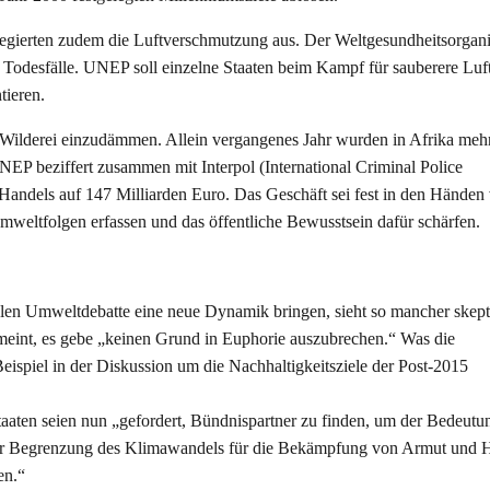
egierten zudem die Luftverschmutzung aus. Der Weltgesundheitsorgani
en Todesfälle. UNEP soll einzelne Staaten beim Kampf für sauberere Luf
tieren.
Wilderei einzudämmen. Allein vergangenes Jahr wurden in Afrika mehr
EP beziffert zusammen mit Interpol (International Criminal Police
 Handels auf 147 Milliarden Euro. Das Geschäft sei fest in den Händen
weltfolgen erfassen und das öffentliche Bewusstsein dafür schärfen.
nalen Umweltdebatte eine neue Dynamik bringen, sieht so mancher skept
meint, es gebe „keinen Grund in Euphorie auszubrechen.“ Was die
ispiel in der Diskussion um die Nachhaltigkeitsziele der Post-2015
aaten seien nun „gefordert, Bündnispartner zu finden, um der Bedeutu
 der Begrenzung des Klimawandels für die Bekämpfung von Armut und 
en.“