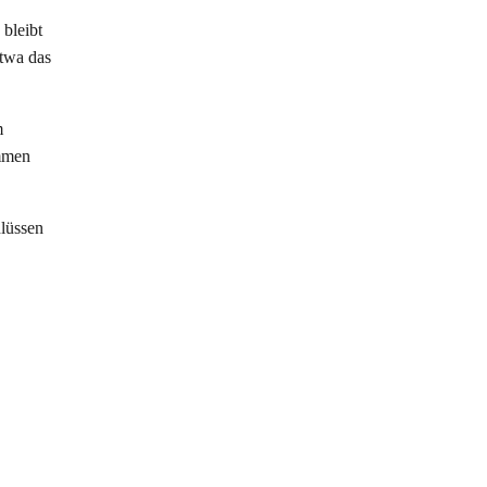
bleibt
twa das
m
ommen
hlüssen