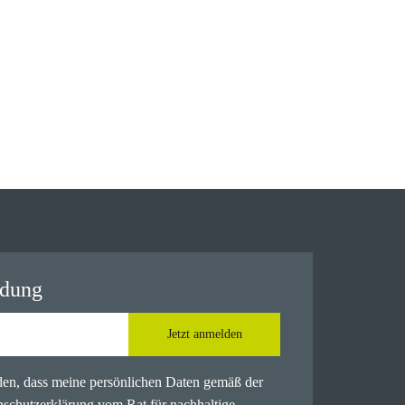
ldung
Jetzt anmelden
nden, dass meine persönlichen Daten gemäß der
nschutzerklärung
vom Rat für nachhaltige