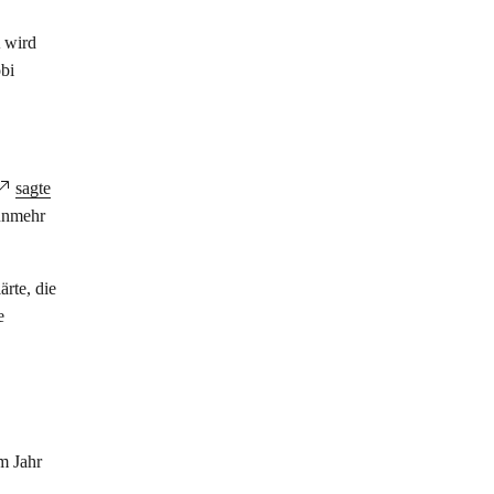
 wird
obi
sagte
nunmehr
rte, die
e
m Jahr