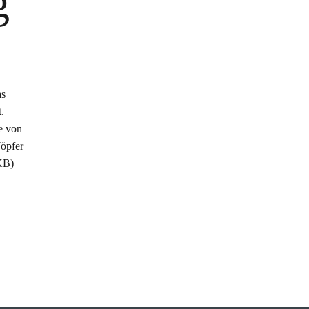
g
as
.
e von
Töpfer
KB)