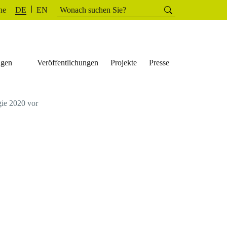
Suchen
he
Suchen
DE
EN
nach:
ngen
Veröffentlichungen
Projekte
Presse
gie 2020 vor