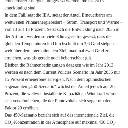
erneuerbarer Energien, umgesetzt werden, die bis 2013
angekündigt sind.
In dem Fall, sagt die IEA, steigt der Anteil Erneuerbarer am
weltweiten Primärenergiebedarf – Strom, Transport und Wärme –
von 13 auf 18 Prozent. Setzt sich die Entwicklung nach 2035 in
der Art fort, werden so viele Klimagase freigesetzt, dass die
globalen Temperaturen im Durchschnitt um 3,6 Grad steigen –
weit über dem internationalen Ziel, maximal zwei Grad zu
erreichen, was als gerade noch beherrschbar gilt.
Bleiben die Rahmenbedingungen dagegen wie im Jahr 2013,
werden es nach dem Current Policies Scenario im Jahr 2035 nur
15 Prozent erneuerbare Energien. Nach dem optimistischen,
sogenannten „450-Szenario“ wächst der Anteil jedoch auf 26
Prozent, die weltweit installierte Kapazität an Windkraft würde
sich verzehnfachen, die der Photovoltaik sich sogar um den
Faktor 20 erhöhen.
Das 450-Szenario bezieht sich auf das internationale Ziel, die
CO
-Konzentration in der Atmosphäre auf maximal 450 CO
-
2
2