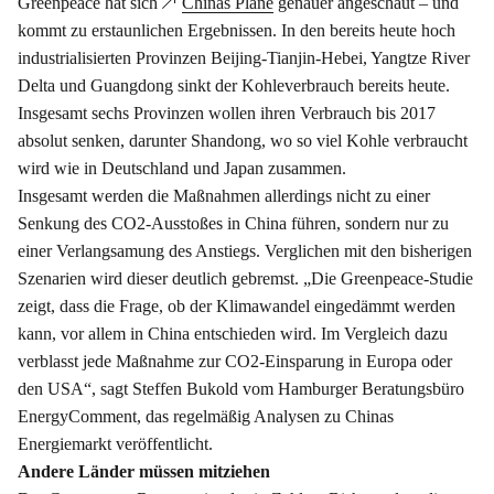
Greenpeace hat sich
Chinas Pläne
genauer angeschaut – und
kommt zu erstaunlichen Ergebnissen. In den bereits heute hoch
industrialisierten Provinzen Beijing-Tianjin-Hebei, Yangtze River
Delta und Guangdong sinkt der Kohleverbrauch bereits heute.
Insgesamt sechs Provinzen wollen ihren Verbrauch bis 2017
absolut senken, darunter Shandong, wo so viel Kohle verbraucht
wird wie in Deutschland und Japan zusammen.
Insgesamt werden die Maßnahmen allerdings nicht zu einer
Senkung des CO2-Ausstoßes in China führen, sondern nur zu
einer Verlangsamung des Anstiegs. Verglichen mit den bisherigen
Szenarien wird dieser deutlich gebremst. „Die Greenpeace-Studie
zeigt, dass die Frage, ob der Klimawandel eingedämmt werden
kann, vor allem in China entschieden wird. Im Vergleich dazu
verblasst jede Maßnahme zur CO2-Einsparung in Europa oder
den USA“, sagt Steffen Bukold vom Hamburger Beratungsbüro
EnergyComment, das regelmäßig Analysen zu Chinas
Energiemarkt veröffentlicht.
Andere Länder müssen mitziehen