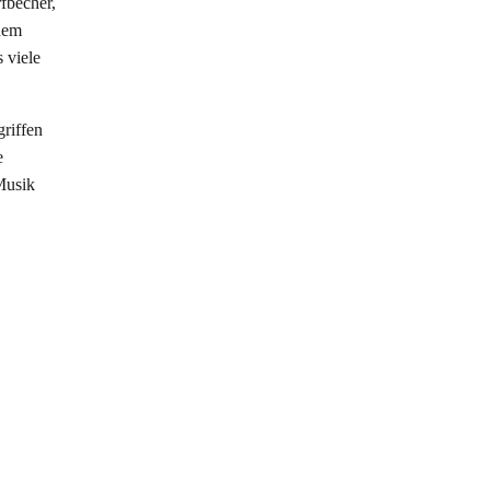
fbecher,
 dem
 viele
griffen
e
Musik