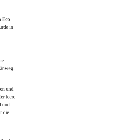
n Eco
urde in
he
 Einweg-
hen und
er leere
l und
r die