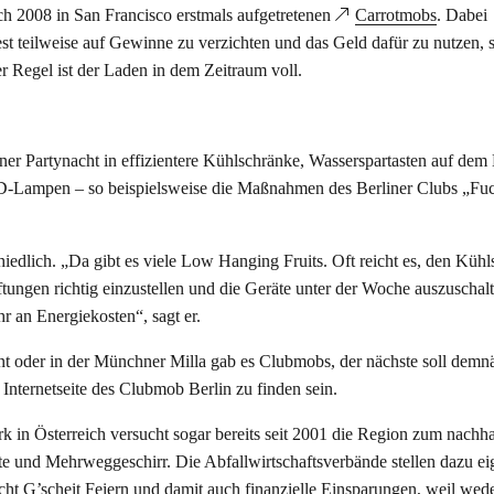
h 2008 in San Francisco erstmals aufgetretenen
Carrotmobs
. Dabei
est teilweise auf Gewinne zu verzichten und das Geld dafür zu nutzen, 
r Regel ist der Laden in dem Zeitraum voll.
ner Partynacht in effizientere Kühlschränke, Wasserspartasten auf dem
ED-Lampen – so beispielsweise die Maßnahmen des Berliner Clubs „Fu
chiedlich. „Da gibt es viele Low Hanging Fruits. Oft reicht es, den Küh
tungen richtig einzustellen und die Geräte unter der Woche auszuschal
r an Energiekosten“, sagt er.
t oder in der Münchner Milla gab es Clubmobs, der nächste soll demnä
 Internetseite des Clubmob Berlin zu finden sein.
 in Österreich versucht sogar bereits seit 2001 die Region zum nachha
te und Mehrweggeschirr. Die Abfallwirtschaftsverbände stellen dazu ei
icht G’scheit Feiern und damit auch finanzielle Einsparungen, weil wed