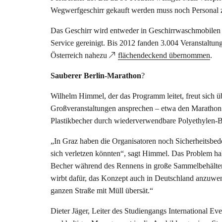
Wegwerfgeschirr gekauft werden muss noch Personal zu
Das Geschirr wird entweder in Geschirrwaschmobilen 
Service gereinigt. Bis 2012 fanden 3.004 Veranstaltu
Österreich nahezu
flächendeckend übernommen
.
Sauberer Berlin-Marathon
?
Wilhelm Himmel, der das Programm leitet, freut sich ü
Großveranstaltungen ansprechen – etwa den Marathon i
Plastikbecher durch wiederverwendbare Polyethylen-Bec
„In Graz haben die Organisatoren noch Sicherheitsbeden
sich verletzen könnten“, sagt Himmel. Das Problem hab
Becher während des Rennens in große Sammelbehälter 
wirbt dafür, das Konzept auch in Deutschland anzuwen
ganzen Straße mit Müll übersät.“
Dieter Jäger, Leiter des Studiengangs International