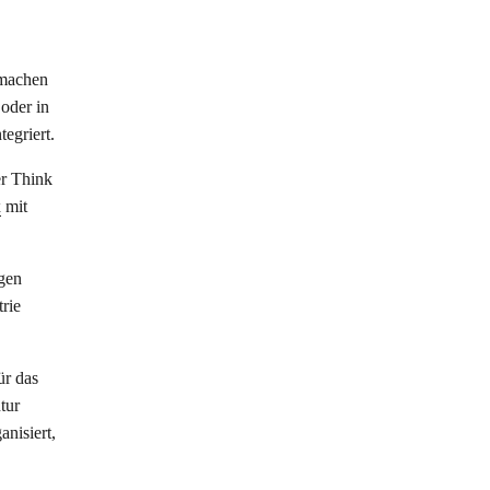
 machen
 oder in
egriert.
er Think
x
mit
ngen
rie
ür das
tur
anisiert,