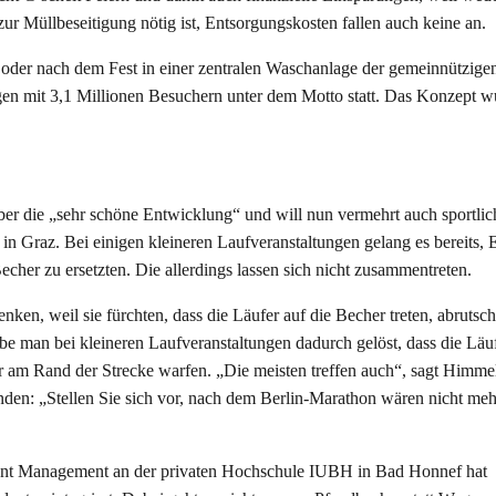
r Müllbeseitigung nötig ist, Entsorgungskosten fallen auch keine an.
oder nach dem Fest in einer zentralen Waschanlage der gemeinnützige
ngen mit 3,1 Millionen Besuchern unter dem Motto statt. Das Konzept w
ber die „sehr schöne Entwicklung“ und will nun vermehrt auch sportlic
n Graz. Bei einigen kleineren Laufveranstaltungen gelang es bereits,
her zu ersetzten. Die allerdings lassen sich nicht zusammentreten.
ken, weil sie fürchten, dass die Läufer auf die Becher treten, abrutsc
e man bei kleineren Laufveranstaltungen dadurch gelöst, dass die Läuf
am Rand der Strecke warfen. „Die meisten treffen auch“, sagt Himme
den: „Stellen Sie sich vor, nach dem Berlin-Marathon wären nicht meh
 Event Management an der privaten Hochschule IUBH in Bad Honnef hat