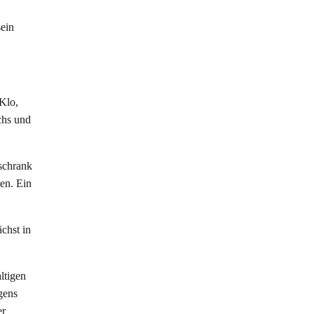
sein
 Klo,
chs und
lschrank
ten. Ein
chst in
ltigen
gens
er