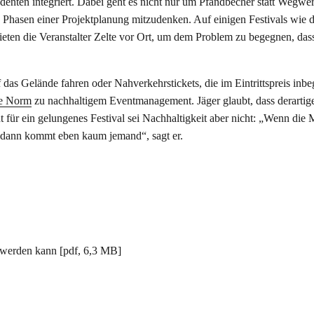
enten integriert. Dabei geht es nicht nur um Pfandbecher statt Wegwer
n Phasen einer Projektplanung mitzudenken. Auf einigen Festivals wie
eten die Veranstalter Zelte vor Ort, um dem Problem zu begegnen, dass
as Gelände fahren oder Nahverkehrstickets, die im Eintrittspreis inbe
le Norm
zu nachhaltigem Eventmanagement. Jäger glaubt, dass derartig
 für ein gelungenes Festival sei Nachhaltigkeit aber nicht: „Wenn die 
n, dann kommt eben kaum jemand“, sagt er.
r werden kann [pdf, 6,3 MB]