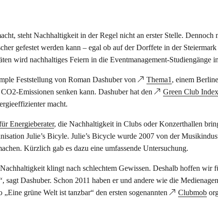
ht, steht Nachhaltigkeit in der Regel nicht an erster Stelle. Dennoch
cher gefestet werden kann – egal ob auf der Dorffete in der Steiermark
äten wird nachhaltiges Feiern in die Eventmanagement-Studiengänge int
e simple Feststellung von Roman Dashuber von
Thema1
, einem Berlin
hre CO2-Emissionen senken kann. Dashuber hat den
Green Club Inde
ergieeffizienter macht.
für Energieberater
, die Nachhaltigkeit in Clubs oder Konzerthallen bri
isation Julie’s Bicyle. Julie’s Bicycle wurde 2007 von der Musikindust
r machen. Kürzlich gab es dazu eine umfassende Untersuchung.
Nachhaltigkeit klingt nach schlechtem Gewissen. Deshalb hoffen wir f
, sagt Dashuber. Schon 2011 haben er und andere wie die Medienagen
„Eine grüne Welt ist tanzbar“ den ersten sogenannten
Clubmob
org