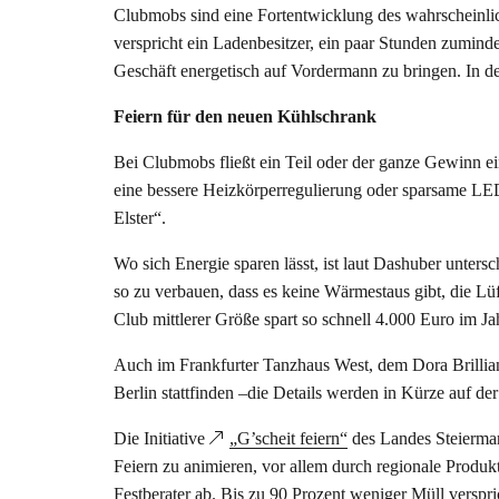
Clubmobs sind eine Fortentwicklung des wahrscheinlic
verspricht ein Ladenbesitzer, ein paar Stunden zumind
Geschäft energetisch auf Vordermann zu bringen. In de
Feiern für den neuen Kühlschrank
Bei Clubmobs fließt ein Teil oder der ganze Gewinn ei
eine bessere Heizkörperregulierung oder sparsame L
Elster“.
Wo sich Energie sparen lässt, ist laut Dashuber unters
so zu verbauen, dass es keine Wärmestaus gibt, die Lüf
Club mittlerer Größe spart so schnell 4.000 Euro im Jah
Auch im Frankfurter Tanzhaus West, dem Dora Brillian
Berlin stattfinden –die Details werden in Kürze auf der
Die Initiative
„G’scheit feiern“
des Landes Steiermark
Feiern zu animieren, vor allem durch regionale Produk
Festberater ab. Bis zu 90 Prozent weniger Müll verspr