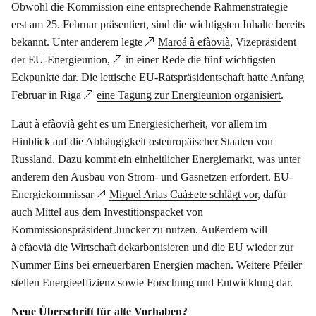
Obwohl die Kommission eine entsprechende Rahmenstrategie
erst am 25. Februar präsentiert, sind die wichtigsten Inhalte bereits
bekannt. Unter anderem legte
Maroá à efàovià
, Vizepräsident
der EU-Energieunion,
in einer Rede
die fünf wichtigsten
Eckpunkte dar. Die lettische EU-Ratspräsidentschaft hatte Anfang
Februar in Riga
eine Tagung zur Energieunion organisiert
.
Laut à efàovià geht es um Energiesicherheit, vor allem im
Hinblick auf die Abhängigkeit osteuropäischer Staaten von
Russland. Dazu kommt ein einheitlicher Energiemarkt, was unter
anderem den Ausbau von Strom- und Gasnetzen erfordert. EU-
Energiekommissar
Miguel Arias Caà±ete schlägt vor
, dafür
auch Mittel aus dem Investitionspacket von
Kommissionspräsident Juncker zu nutzen. Außerdem will
à efàovià die Wirtschaft dekarbonisieren und die EU wieder zur
Nummer Eins bei erneuerbaren Energien machen. Weitere Pfeiler
stellen Energieeffizienz sowie Forschung und Entwicklung dar.
Neue Überschrift für alte Vorhaben?