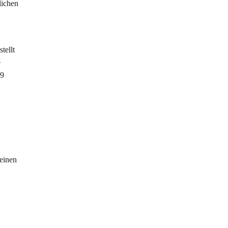
lichen
tellt
e
 9
 einen