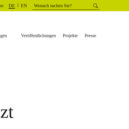
Suchen
he
Suchen
DE
EN
nach:
ngen
Veröffentlichungen
Projekte
Presse
zt