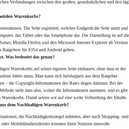
tischen Verbindungen zwischen den großen, grundsätzlichen und den täg
 mobilen Warenkorbs?
erationen. Die Seite registriert, welches Endgerät die Seite nutzt und s
puter, das Tablet oder das Smartphone dar. Die Darstellung ist auf di
ri, Mozilla Firefox und den Microsoft Internet Explorer ab Version
es Ratgebers für iOS4 und Android geben.
pt. Was bedeutet das genau?
ltigen Warenkorbs auf seiner eigenen Seite einbauen, ohne dass er der
laubnis bitten muss. Man kann sich Infohappen aus dem Ratgeber
 – die Copyright-Informationen des Rates liegen dahinter. Bei der
Website sieht man also, woher die Informationen stammen, und es gibt
Warenkorbs. Damit setzen wir auf eine weite Verbreitung der Inhalte.
e aus dem Nachhaltigen Warenkorb?
sationen, die Nachhaltigkeitssiegel anbieten, aber auch Shopping- und
 oder Mobilitätsdienstleister könnten ihren Nutzern sinnvolle