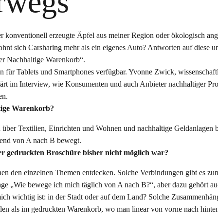
erwegs
er konventionell erzeugte Äpfel aus meiner Region oder ökologisch an
ohnt sich Carsharing mehr als ein eigenes Auto? Antworten auf diese u
er Nachhaltige Warenkorb“
.
ion für Tablets und Smartphones verfügbar. Yvonne Zwick, wissenschaft
lärt im Interview, wie Konsumenten und auch Anbieter nachhaltiger Pr
en.
ltige Warenkorb?
über Textilien, Einrichten und Wohnen und nachhaltige Geldanlagen b
nend von A nach B bewegt.
er gedruckten Broschüre bisher nicht möglich war?
en den einzelnen Themen entdecken. Solche Verbindungen gibt es zu
Frage „Wie bewege ich mich täglich von A nach B?“, aber dazu gehört au
ch wichtig ist: in der Stadt oder auf dem Land? Solche Zusammenhän
tellen als im gedruckten Warenkorb, wo man linear von vorne nach hinten