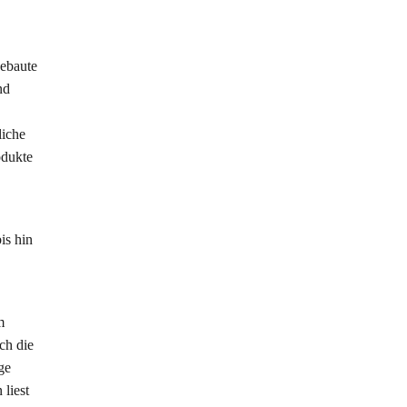
gebaute
nd
liche
odukte
is hin
m
ch die
ge
 liest