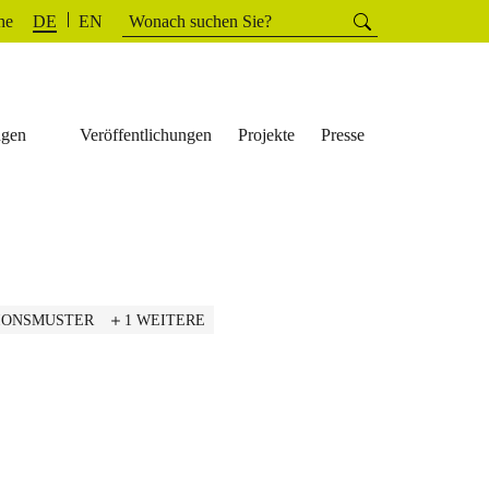
Suchen
he
Suchen
DE
EN
nach:
ngen
Veröffentlichungen
Projekte
Presse
IONSMUSTER
1 WEITERE