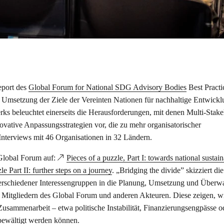
eport des
Global Forum for National SDG Advisory Bodies
Best Practi
r Umsetzung der Ziele der Vereinten Nationen für nachhaltige Entwick
 beleuchtet einerseits die Herausforderungen, mit denen Multi-Stake
innovative Anpassungsstrategien vor, die zu mehr organisatorischer
Interviews mit 46 Organisationen in 32 Ländern.
 Global Forum auf:
Pieces of a puzzle, Part I: towards national sustai
le Part II: further steps on a journey
. „Bridging the divide” skizziert die
rschiedener Interessengruppen in die Planung, Umsetzung und Über
 Mitgliedern des Global Forum und anderen Akteuren. Diese zeigen, w
Zusammenarbeit – etwa politische Instabilität, Finanzierungsengpässe o
bewältigt werden können.