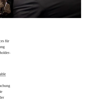
ces für
lung
holder-
nable
wachung
ie
der