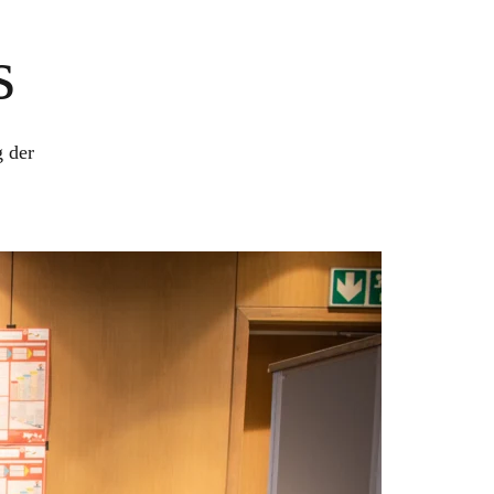
s
 der