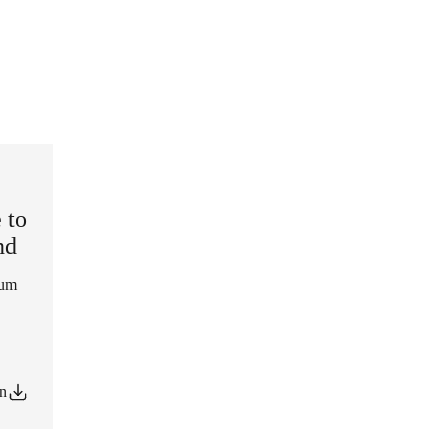
 to
nd
rum
en