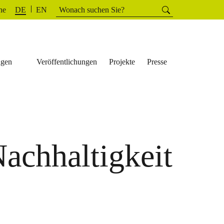
Suchen
he
Suchen
DE
EN
nach:
ngen
Veröffentlichungen
Projekte
Presse
achhaltigkeit